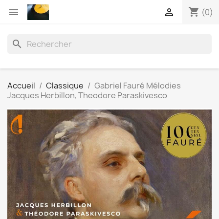
shopping_cart


(0)
search
Accueil
Classique
Gabriel Fauré Mélodies
Jacques Herbillon, Theodore Paraskivesco