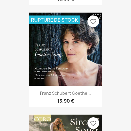
RUPTURE DE STOCK
favorite_border
Franz Schubert Goethe...
15,90 €
favorite_border