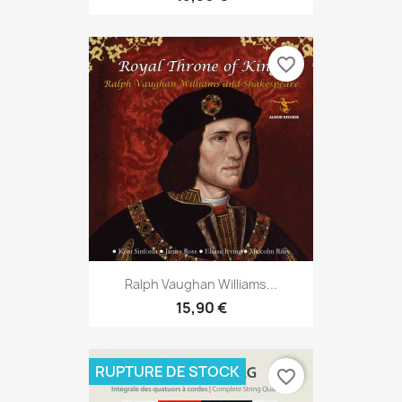
favorite_border
Ralph Vaughan Williams...
15,90 €
RUPTURE DE STOCK
favorite_border