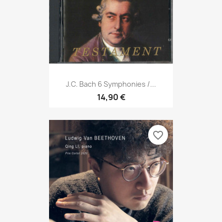
J.C. Bach 6 Symphonies /...
14,90 €
favorite_border