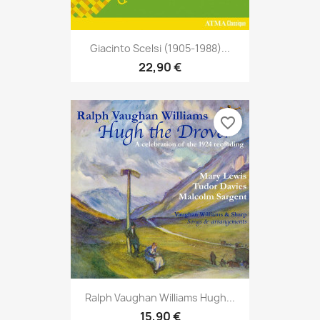
Giacinto Scelsi (1905-1988)...
22,90 €
favorite_border
Ralph Vaughan Williams Hugh...
15,90 €