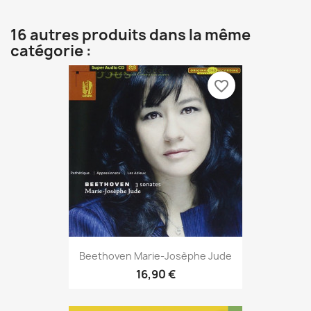
16 autres produits dans la même
catégorie :
favorite_border
Beethoven Marie-Josèphe Jude
16,90 €