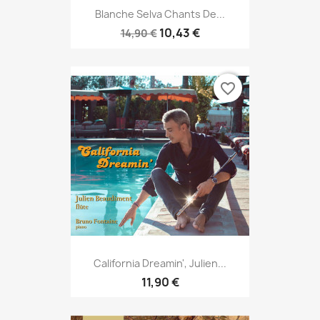
Blanche Selva Chants De...
10,43 €
14,90 €
favorite_border
California Dreamin', Julien...
11,90 €