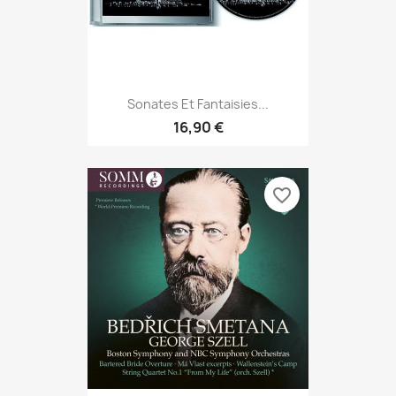
Sonates Et Fantaisies...
16,90 €
favorite_border