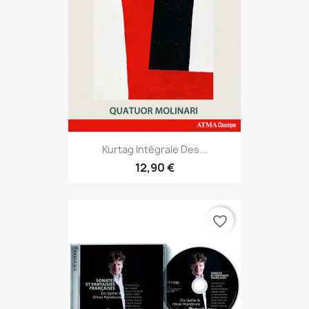
Kurtag Intégrale Des...
12,90 €
favorite_border