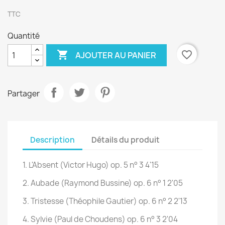
TTC
Quantité

favorite_border
AJOUTER AU PANIER
Partager
Description
Détails du produit
1. L'Absent (Victor Hugo) op. 5 n° 3 4'15
2. Aubade (Raymond Bussine) op. 6 n° 1 2'05
3. Tristesse (Théophile Gautier) op. 6 n° 2 2'13
4. Sylvie (Paul de Choudens) op. 6 n° 3 2'04