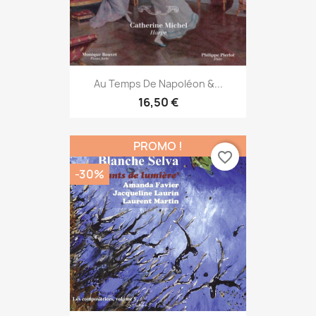
Au Temps De Napoléon &...
16,50 €
PROMO !
favorite_border
-30%