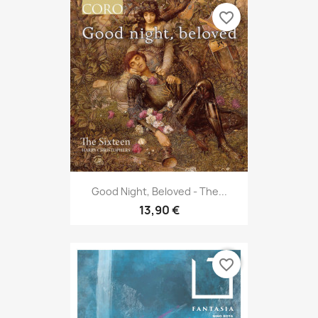
favorite_border
Good Night, Beloved - The...
13,90 €
favorite_border