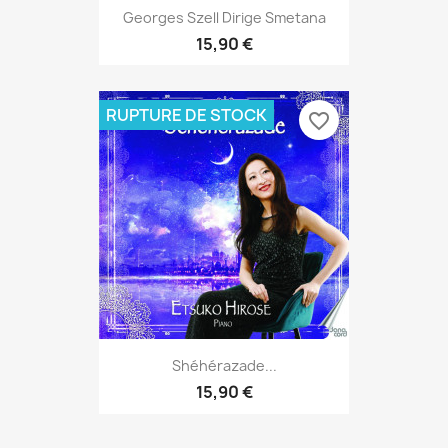
Georges Szell Dirige Smetana
15,90 €
RUPTURE DE STOCK
favorite_border
Shéhérazade...
15,90 €