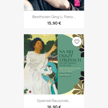
Beethoven Qing Li, Piano...
15,90 €
favorite_border
Opienski Raczynski...
16,90 €