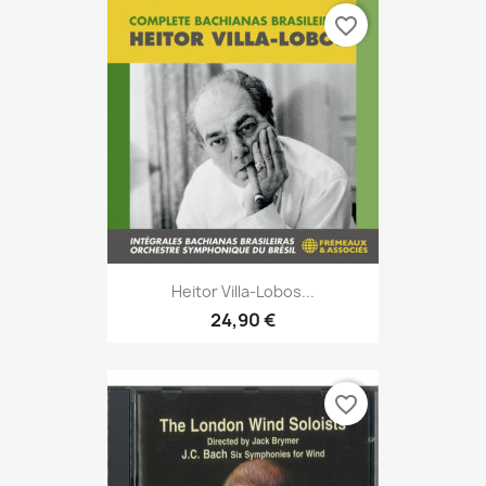
favorite_border
Heitor Villa-Lobos...
24,90 €
favorite_border