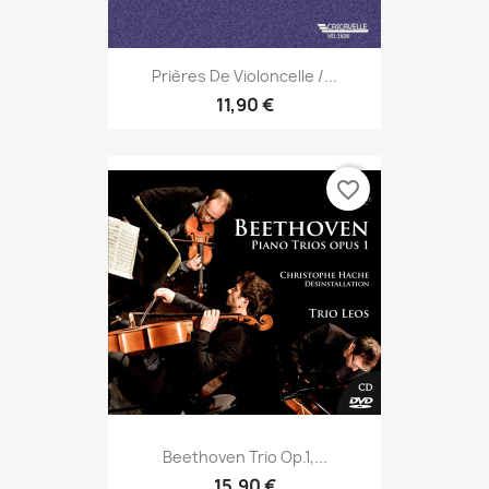
Prières De Violoncelle /...
11,90 €
favorite_border
Beethoven Trio Op.1,...
15,90 €