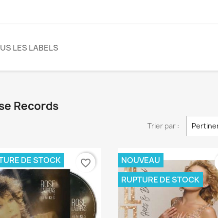
US LES LABELS
lse Records
Trier par :
Pertine
TURE DE STOCK
NOUVEAU
favorite_border
RUPTURE DE STOCK