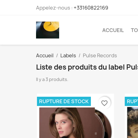
Appelez-nous :
+33160822169
ACCUEIL
TO
Accueil
Labels
Pulse Records
Liste des produits du label Pu
Il y a 3 produits.
RUPTURE DE STOCK
RUP
favorite_border