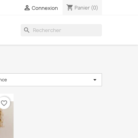
shopping_cart

Panier
(0)
Connexion
search

nce
favorite_border