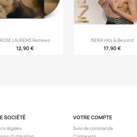
Aperçu rapide
Aperçu rapide


ROSE LAURENS Remixes
INDRA Hits & Beyond
12,90 €
17,90 €
E SOCIÉTÉ
VOTRE COMPTE
ns légales
Suivi de commande
ions d'utilisation
Connexion