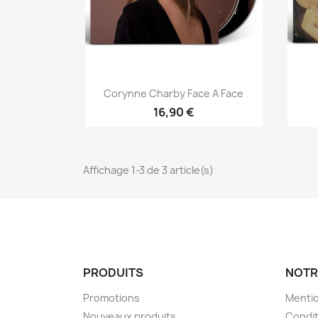
Aperçu rapide

Corynne Charby Face A Face
16,90 €
Affichage 1-3 de 3 article(s)
PRODUITS
NOTR
Promotions
Mentio
Nouveaux produits
Condit