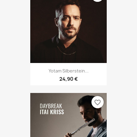
Yotam Silberstein...
24,90 €
favorite_border