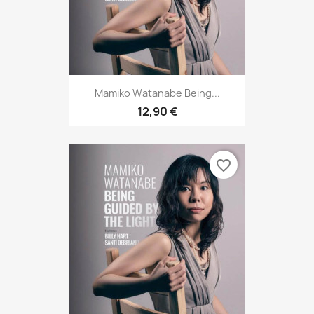
Mamiko Watanabe Being...
12,90 €
favorite_border