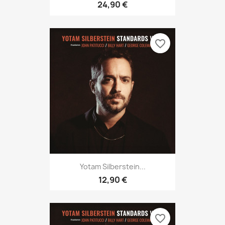
24,90 €
favorite_border
Yotam Silberstein...
12,90 €
favorite_border