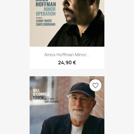
Amos Hoffman Minor...
24,90 €
favorite_border