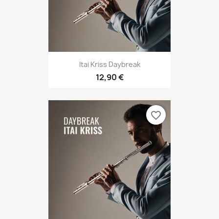
Itai Kriss Daybreak
12,90 €
favorite_border