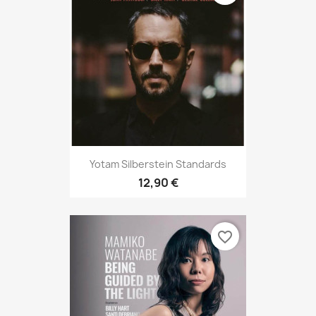
Yotam Silberstein Standards
12,90 €
favorite_border