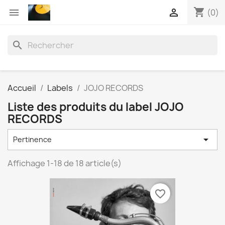
shopping_cart


(0)
search
Accueil
Labels
JOJO RECORDS
Liste des produits du label JOJO
RECORDS

Pertinence
Affichage 1-18 de 18 article(s)
favorite_border