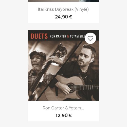
Itai Kriss Daybreak (vinyle)
24,90 €
favorite_border
Ron Carter & Yotam...
12,90 €