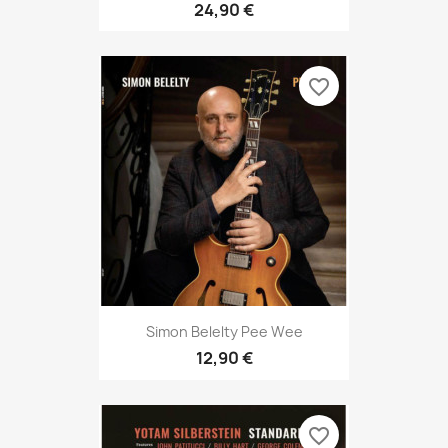
24,90 €
favorite_border
Simon Belelty Pee Wee
12,90 €
favorite_border