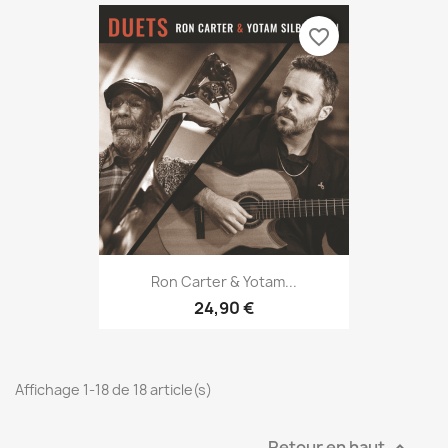
favorite_border
Ron Carter & Yotam...
24,90 €
Affichage 1-18 de 18 article(s)
Retour en haut
