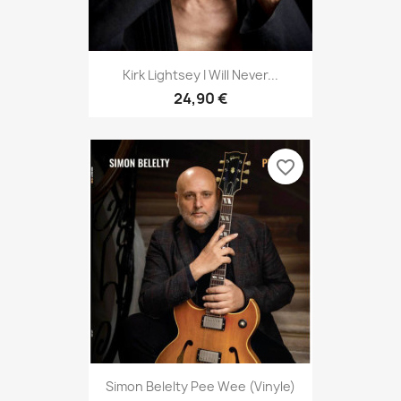
Kirk Lightsey I Will Never...
24,90 €
favorite_border
Simon Belelty Pee Wee (vinyle)