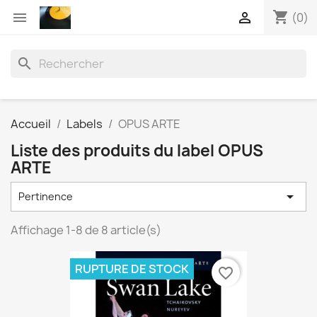
shopping_cart


(0)
search
Accueil
Labels
OPUS ARTE
Liste des produits du label OPUS
ARTE

Pertinence
Affichage 1-8 de 8 article(s)
RUPTURE DE STOCK
favorite_border