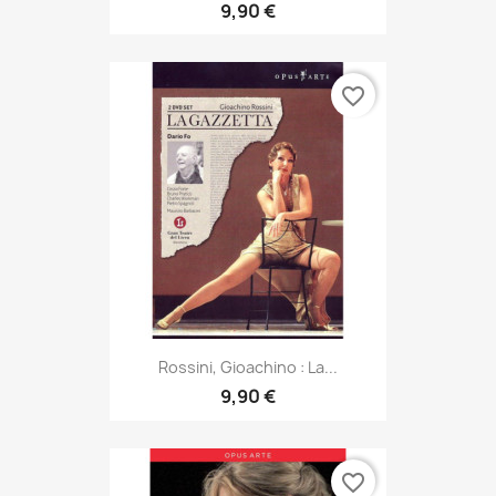
9,90 €
favorite_border
Rossini, Gioachino : La...
9,90 €
favorite_border