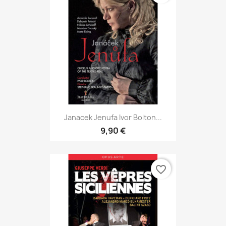
Janacek Jenufa Ivor Bolton...
9,90 €
favorite_border