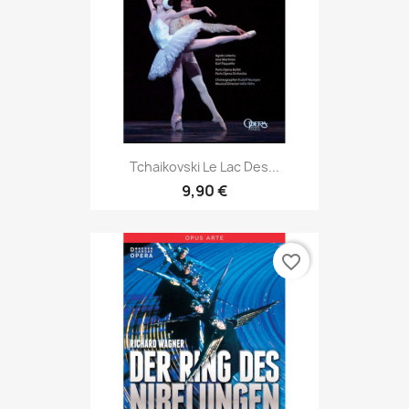
Tchaikovski Le Lac Des...
9,90 €
favorite_border