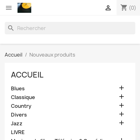
shopping_cart


(0)
search
Accueil
Nouveaux produits
ACCUEIL

Blues

Classique

Country

Divers

Jazz
LIVRE