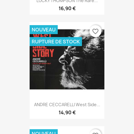
LUCKY THOMPSON The Rare...
16,90 €
NOUVEAU
favorite_border
RUPTURE DE STOCK
ANDRE CECCARELLI West Side...
14,90 €
NOUVEAU