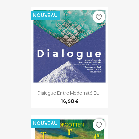
NOUVEAU
favorite_border
Dialogue Entre Modernité Et...
16,90 €
NOUVEAU
favorite_border