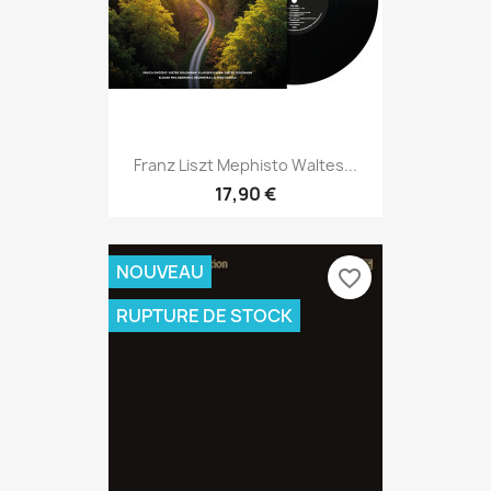
Franz Liszt Mephisto Waltes...
17,90 €
NOUVEAU
favorite_border
RUPTURE DE STOCK