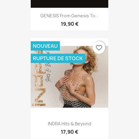
GENESIS From Genesis To...
19,90 €
NOUVEAU
favorite_border
RUPTURE DE STOCK
INDRA Hits & Beyond
17,90 €