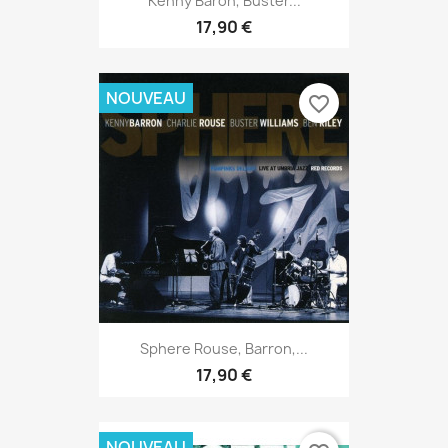
Kenny Baron, Buster...
17,90 €
NOUVEAU
favorite_border
Sphere Rouse, Barron,...
17,90 €
NOUVEAU