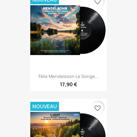
favorite_border
Félix Mendelsson Le Songe...
17,90 €
NOUVEAU
favorite_border