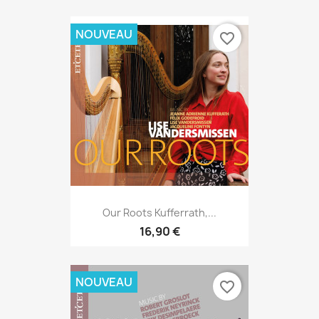
NOUVEAU
favorite_border
Our Roots Kufferrath,...
16,90 €
NOUVEAU
favorite_border