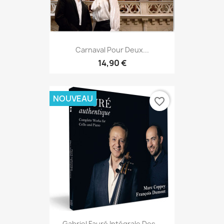
Carnaval Pour Deux...
14,90 €
NOUVEAU
favorite_border
Gabriel Fauré Intégrale Des...