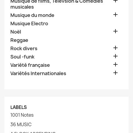

Musique de films, Télévsion & Comédies
musicales

Musique du monde
Musique Electro

Noël
Reggae

Rock divers

Soul -funk

Variété française

Variétés Internationales
LABELS
1001 Notes
36 MUSIC