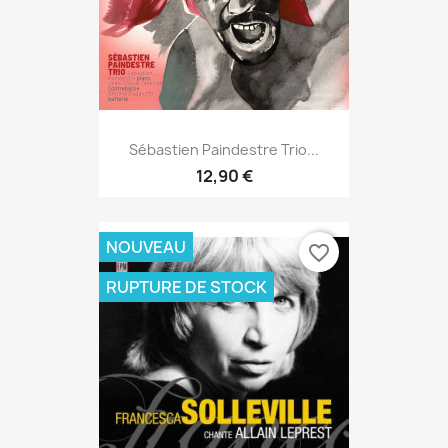
Sébastien Paindestre Trio...
12,90 €
NOUVEAU
favorite_border
RUPTURE DE STOCK