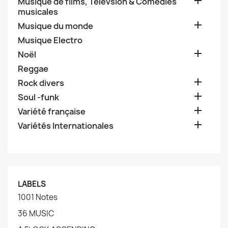

Musique de films, Télévsion & Comédies
musicales

Musique du monde
Musique Electro

Noël
Reggae

Rock divers

Soul -funk

Variété française

Variétés Internationales
LABELS
1001 Notes
36 MUSIC