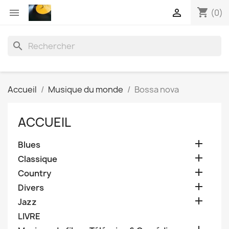
shopping_cart


(0)
search
Accueil
Musique du monde
Bossa nova
ACCUEIL

Blues

Classique

Country

Divers

Jazz
LIVRE