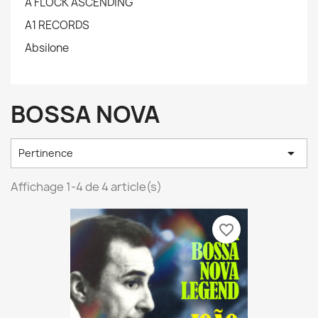
A FLOCK ASCENDING
A1 RECORDS
Absilone
BOSSA NOVA

Pertinence
Affichage 1-4 de 4 article(s)
favorite_border