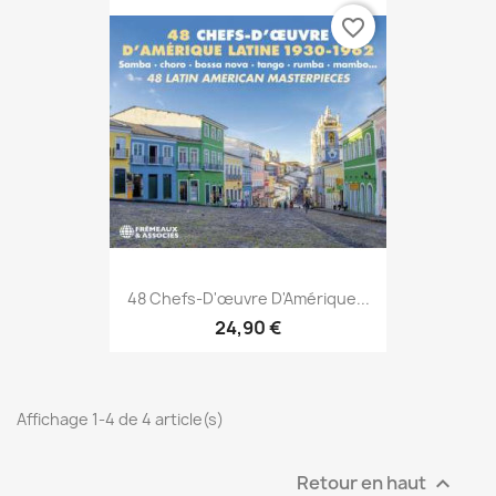
favorite_border
48 Chefs-D'œuvre D'Amérique...
24,90 €
Affichage 1-4 de 4 article(s)
Retour en haut
