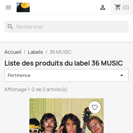
shopping_cart


(0)
search
Accueil
Labels
36 MUSIC
Liste des produits du label 36 MUSIC

Pertinence
Affichage 1-2 de 2 article(s)
favorite_border