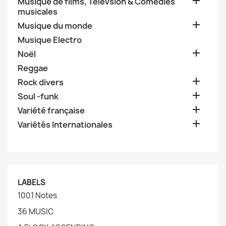

Musique de films, Télévsion & Comédies
musicales

Musique du monde
Musique Electro

Noël
Reggae

Rock divers

Soul -funk

Variété française

Variétés Internationales
LABELS
1001 Notes
36 MUSIC