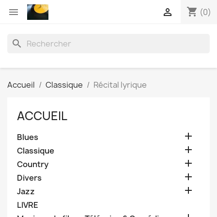
shopping_cart


(0)
search
Accueil
Classique
Récital lyrique
ACCUEIL

Blues

Classique

Country

Divers

Jazz
LIVRE