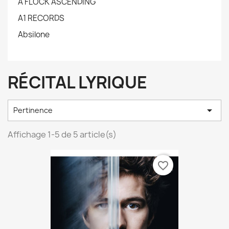
A FLOCK ASCENDING
A1 RECORDS
Absilone
RÉCITAL LYRIQUE

Pertinence
Affichage 1-5 de 5 article(s)
favorite_border