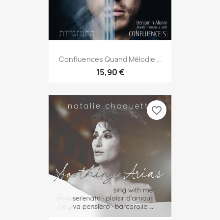
Confluences Quand Mélodie...
15,90 €
favorite_border