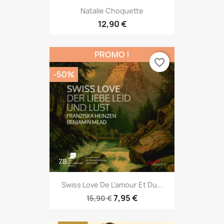
Natalie Choquette
12,90 €
PROMO !
favorite_border
-50%
Swiss Love De L’amour Et Du...
7,95 €
15,90 €