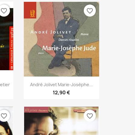
favorite_border
favorite_border
Aperçu rapide

etier
André Jolivet Marie-Josèphe...
12,90 €
favorite_border
favorite_border