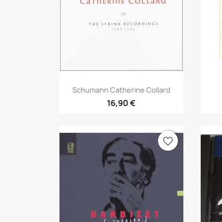
Aperçu rapide

Schumann Catherine Collard
16,90 €
favorite_border