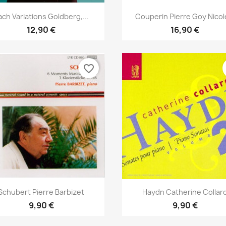
Aperçu rapide
Aperçu rapide


ach Variations Goldberg,...
Couperin Pierre Goy Nicole
12,90 €
16,90 €
favorite_border
Aperçu rapide
Aperçu rapide


Schubert Pierre Barbizet
Haydn Catherine Collar
9,90 €
9,90 €