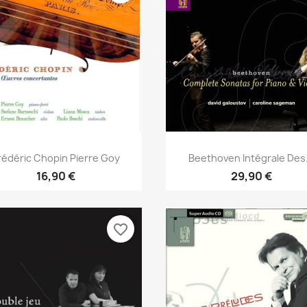
Aperçu rapide
Aperçu rapide


rédéric Chopin Pierre Goy
Beethoven Intégrale Des.
16,90 €
29,90 €
favorite_border