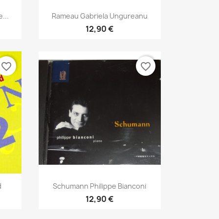
Aperçu rapide

...
Rameau Gabriela Ungureanu
12,90 €
favorite_border
favorite_border
Aperçu rapide

d
Schumann Philippe Bianconi
12,90 €