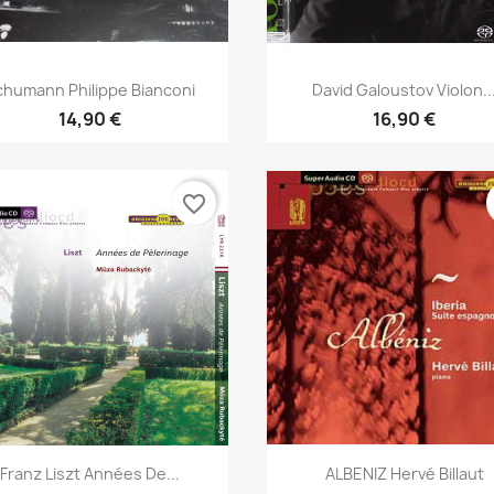
Aperçu rapide
Aperçu rapide


chumann Philippe Bianconi
David Galoustov Violon..
14,90 €
16,90 €
favorite_border
Aperçu rapide
Aperçu rapide


Franz Liszt Années De...
ALBENIZ Hervé Billaut