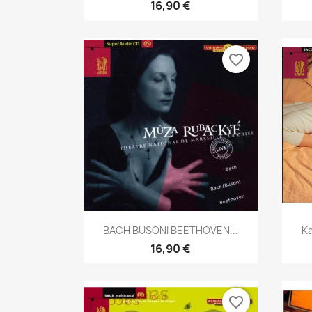
16,90 €
favorite_border
Aperçu rapide

BACH BUSONI BEETHOVEN...
Ka
16,90 €
favorite_border