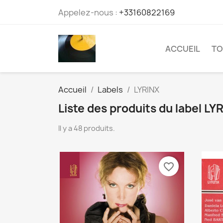
Appelez-nous :
+33160822169
ACCUEIL
TO
Accueil
Labels
LYRINX
Liste des produits du label LY
Il y a 48 produits.
favorite_border