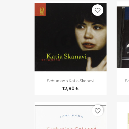
favorite_border
Aperçu rapide

Schumann Katia Skanavi
S
12,90 €
favorite_border