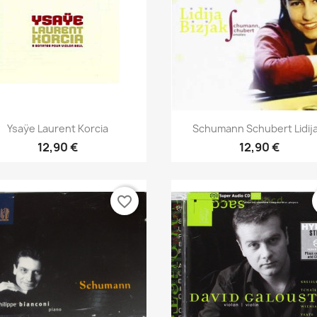
Aperçu rapide
Aperçu rapide


Ysaÿe Laurent Korcia
Schumann Schubert Lidija.
12,90 €
12,90 €
favorite_border