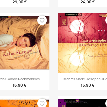
29,90 €
24,90 €
favorite_border
Aperçu rapide
Aperçu rapide


tia Skanavi Rachmaninov...
Brahms Marie-Josèphe Jud
16,90 €
16,90 €
favorite_border