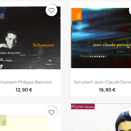
favorite_border
Aperçu rapide
Aperçu rapide


chumann Philippe Bianconi
Schubert Jean-Claude Penn
12,90 €
16,90 €
favorite_border