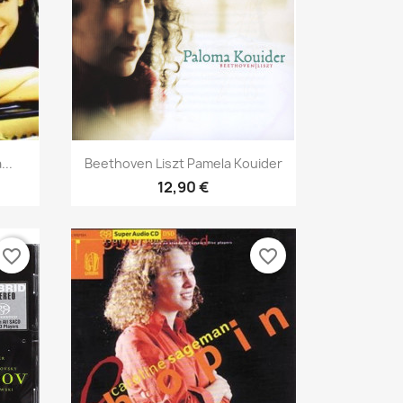
Aperçu rapide

..
Beethoven Liszt Pamela Kouider
12,90 €
favorite_border
favorite_border