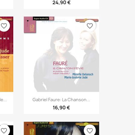
24,90 €
favorite_border
favorite_border
Aperçu rapide

e...
Gabriel Faure: La Chanson...
16,90 €
favorite_border
favorite_border