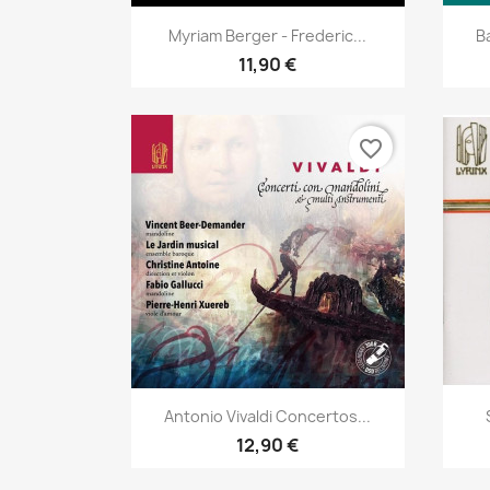
Aperçu rapide

Myriam Berger - Frederic...
B
11,90 €
favorite_border
Aperçu rapide

Antonio Vivaldi Concertos...
12,90 €