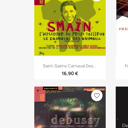
Aperçu rapide

Saint-Saëns Carnaval Des...
F
16,90 €
favorite_border