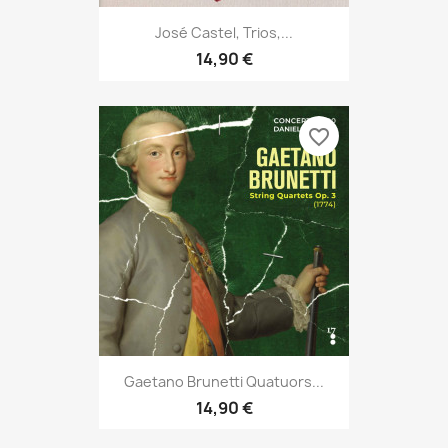
José Castel, Trios,...
14,90 €
favorite_border
Gaetano Brunetti Quatuors...
14,90 €