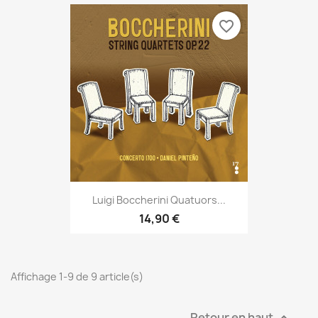
favorite_border
Luigi Boccherini Quatuors...
14,90 €
Affichage 1-9 de 9 article(s)
Retour en haut