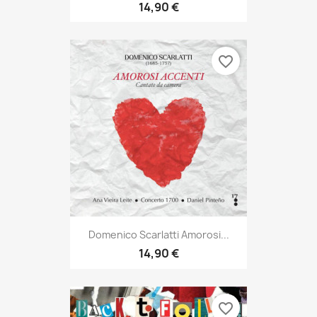
14,90 €
favorite_border
Domenico Scarlatti Amorosi...
14,90 €
favorite_border