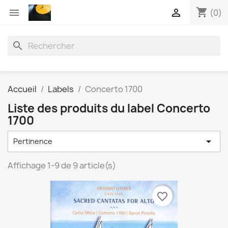
shopping_cart


(0)
search
Accueil
Labels
Concerto 1700
Liste des produits du label Concerto
1700

Pertinence
Affichage 1-9 de 9 article(s)
favorite_border