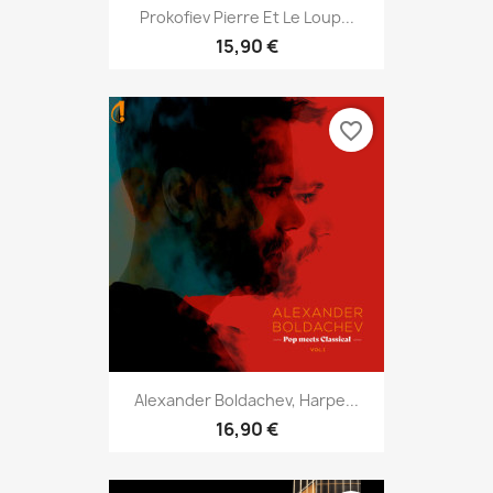
Prokofiev Pierre Et Le Loup...
15,90 €
favorite_border
Alexander Boldachev, Harpe...
16,90 €