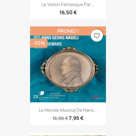
Le Violon Fantasque Par...
16,50 €
PROMO !
favorite_border
-50%
Le Monde Musical De Hans...
7,95 €
15,90 €