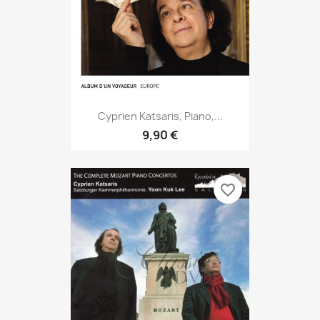
Cyprien Katsaris, Piano,...
9,90 €
favorite_border