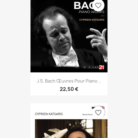
favorite_border
J.S. Bach Œuvres Pour Piano...
22,50 €
favorite_border