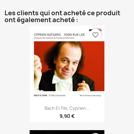
Les clients qui ont acheté ce produit
ont également acheté :
favorite_border
Bach Et Fils, Cyprien...
9,90 €