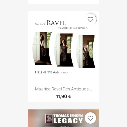
favorite_border
Maurice Ravel Des Antiques...
11,90 €
favorite_border