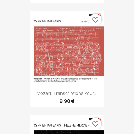
favorite_border
Mozart, Transcriptions Pour...
9,90 €
favorite_border