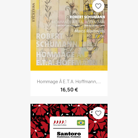
favorite_border
Hommage À E.T.A. Hoffmann,...
16,50 €
favorite_border