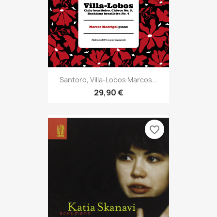
Santoro, Villa-Lobos Marcos...
29,90 €
favorite_border