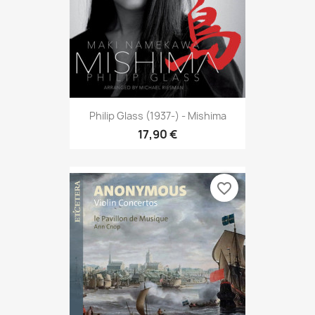
Philip Glass (1937-) - Mishima
17,90 €
favorite_border