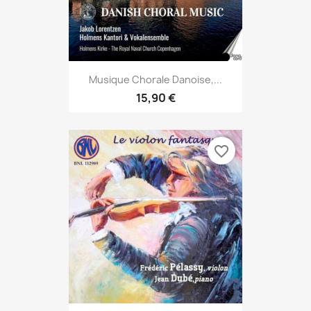
Musique Chorale Danoise,...
15,90 €
favorite_border