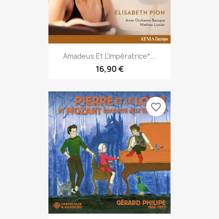
Amadeus Et L’Impératrice*...
16,90 €
favorite_border