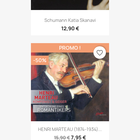
Schumann Katia Skanavi
12,90 €
PROMO !
favorite_border
-50%
HENRI MARTEAU (1874-1934)...
7,95 €
15,90 €