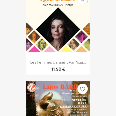
Les Femmes Dansent Par Axia...
11,90 €
favorite_border