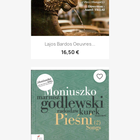
Lajos Bardos Oeuvres...
16,50 €
favorite_border