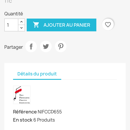
TTC
Quantité

favorite_border
AJOUTER AU PANIER
Partager
Détails du produit
Référence
NIFCCD655
En stock
6 Produits