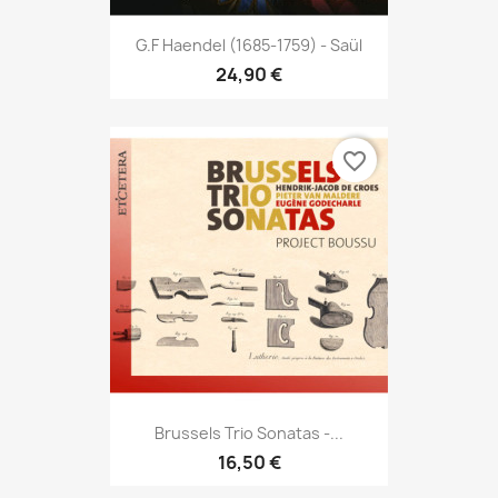
G.F Haendel (1685-1759) - Saül
24,90 €
favorite_border
Brussels Trio Sonatas -...
16,50 €