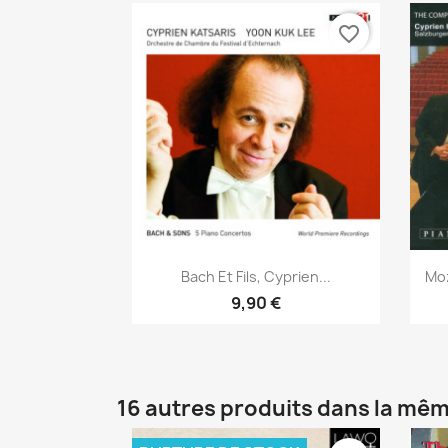
favorite_border
Aperçu rapide

Bach Et Fils, Cyprien...
Moz
9,90 €
16 autres produits dans la mêm