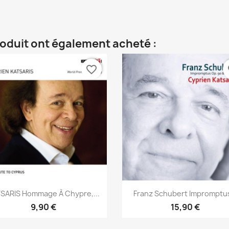
roduit ont également acheté :
favorite_border
fa
Aperçu rapide
Aperçu rapide


SARIS Hommage À Chypre,...
Franz Schubert Impromptus
9,90 €
15,90 €