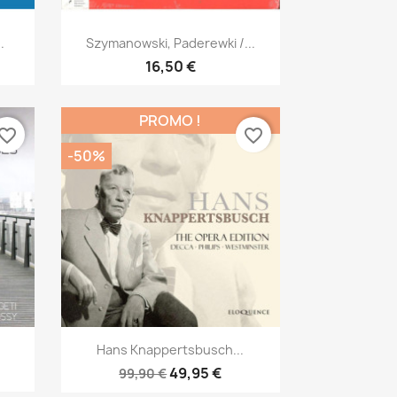
Aperçu rapide

.
Szymanowski, Paderewki /...
16,50 €
PROMO !
vorite_border
favorite_border
-50%
Aperçu rapide

Hans Knappertsbusch...
49,95 €
99,90 €