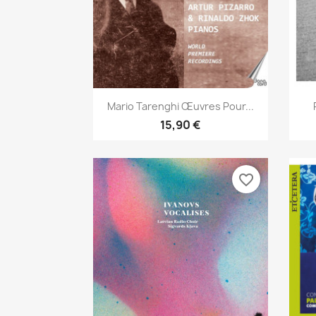
Aperçu rapide

Mario Tarenghi Œuvres Pour...
15,90 €
favorite_border