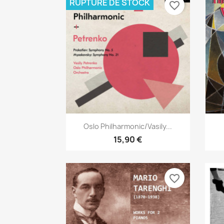
RUPTURE DE STOCK
favorite_border
Aperçu rapide

Oslo Philharmonic/Vasily...
15,90 €
favorite_border