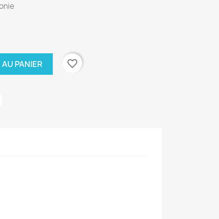
onie
favorite_border
 AU PANIER