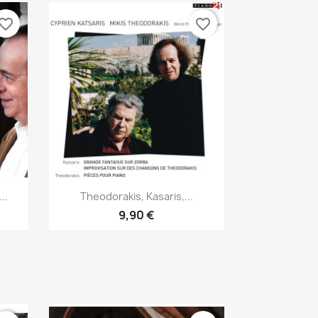
vorite_border
favorite_border
Aperçu rapide

..
Theodorakis, Kasaris,...
9,90 €