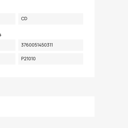
CD
s
3760051450311
P21010