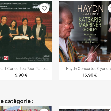
favorite_border
fa
Aperçu rapide
Aperçu rapide


art Concertos Pour Piano...
Haydn Concertos Cyprien.
9,90 €
15,90 €
e catégorie :