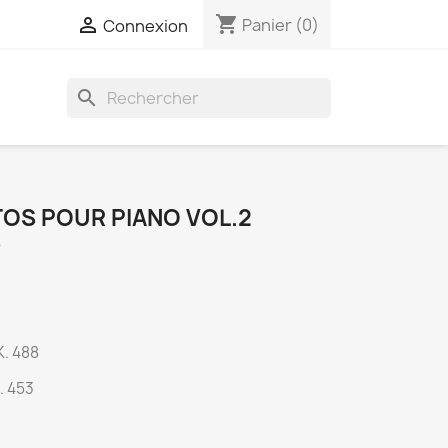
shopping_cart

Panier
(0)
Connexion
search
OS POUR PIANO VOL.2
S
K. 488
K. 453