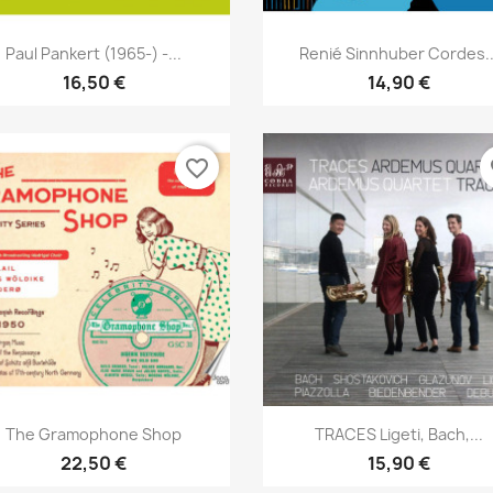
Aperçu rapide
Aperçu rapide


Paul Pankert (1965-) -...
Renié Sinnhuber Cordes..
16,50 €
14,90 €
favorite_border
fa
Aperçu rapide
Aperçu rapide


The Gramophone Shop
TRACES Ligeti, Bach,...
22,50 €
15,90 €