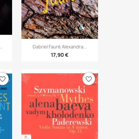
Aperçu rapide

.
Gabriel Fauré Alexandra...
17,90 €
vorite_border
favorite_border