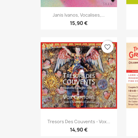
Aperçu rapide

Janis Ivanos, Vocalises,...
15,90 €
favorite_border
Aperçu rapide

Tresors Des Couvents - Vox...
14,90 €