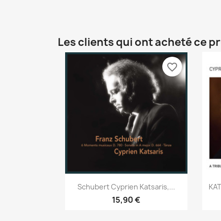
Les clients qui ont acheté ce p
favorite_border
Aperçu rapide

Schubert Cyprien Katsaris,...
KAT
15,90 €