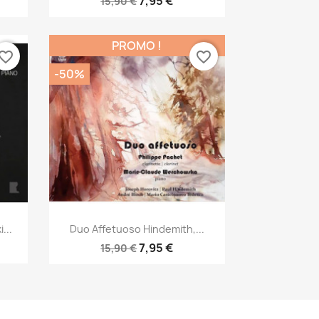
7,95 €
15,90 €
PROMO !
vorite_border
favorite_border
-50%
Aperçu rapide

...
Duo Affetuoso Hindemith,...
7,95 €
15,90 €