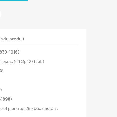
ls du produit
1839-1916)
t piano N°1 Op.12 (1868)
38
09
-1898)
lle et piano op.28 « Decameron »