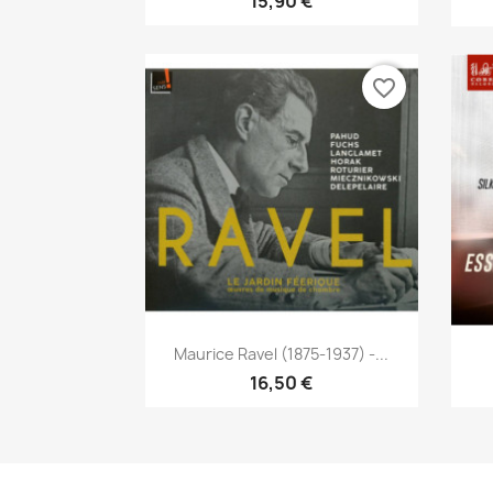
15,90 €
favorite_border
Aperçu rapide

Maurice Ravel (1875-1937) -...
16,50 €