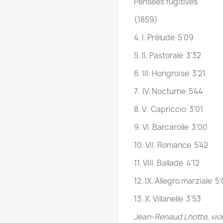
Pensées fugitives
(1859)
4. I. Prélude 5'09
5. II. Pastorale 3'32
6. III. Hongroise 3'21
7. IV. Nocturne 5'44
8. V. Capriccio 3'01
9. VI. Barcarolle 3'00
10. VII. Romance 5'42
11. VIII. Ballade 4'12
12. IX. Allegro marziale 5
13. X. Villanelle 3'53
Jean-Renaud Lhotte, viol