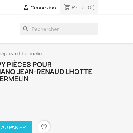
shopping_cart

Panier
(0)
Connexion
search
Baptiste Lhermelin
Y PIÈCES POUR
PIANO JEAN-RENAUD LHOTTE
HERMELIN
favorite_border
 AU PANIER