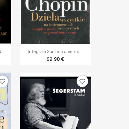
Aperçu rapide

...
Intégrale Sur Instruments...
99,90 €
vorite_border
favorite_border