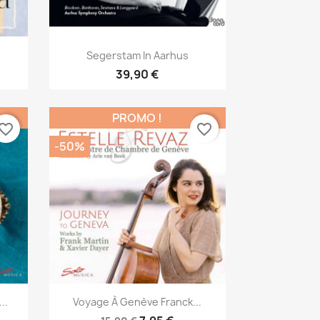
Aperçu rapide

Segerstam In Aarhus
39,90 €
PROMO !
vorite_border
favorite_border
-50%
Aperçu rapide

..
Voyage À Genève Franck...