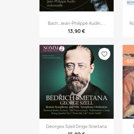
Aperçu rapide

Bach, Jean-Philippe Audin,...
Ra
13,90 €
favorite_border
-5
Aperçu rapide

Georges Szell Dirige Smetana