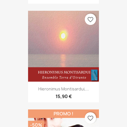
favorite_border
Hieronimus Montisardui,...
15,90 €
PROMO !
favorite_border
-50%