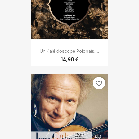
Un Kaléidoscope Polonais,...
14,90 €
favorite_border