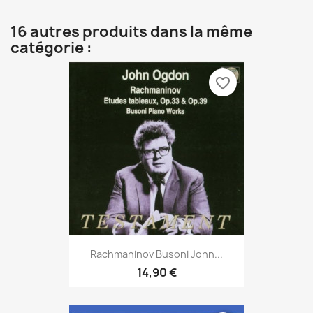
16 autres produits dans la même
catégorie :
favorite_border
Rachmaninov Busoni John...
14,90 €