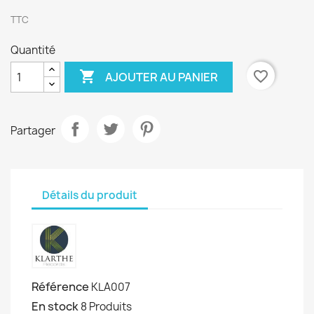
TTC
Quantité

favorite_border
AJOUTER AU PANIER
Partager
Détails du produit
Référence
KLA007
En stock
8 Produits