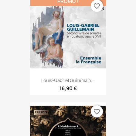
PROMO !
favorite_border
Louis-Gabriel Guillemain...
16,90 €
favorite_border