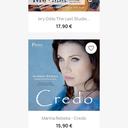
Ivry Gitlis The Last Studio...
17,90 €
favorite_border
Marina Rebeka - Credo
15,90 €