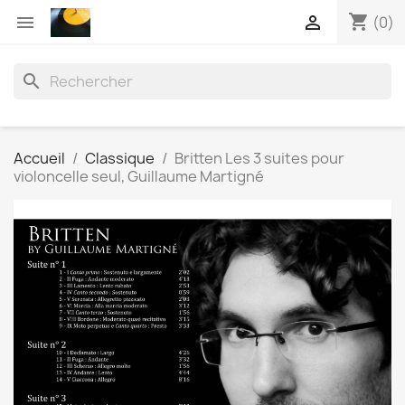
shopping_cart


(0)
search
Accueil
Classique
Britten Les 3 suites pour
violoncelle seul, Guillaume Martigné