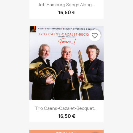
Jeff Hamburg Songs Along...
16,50 €
favorite_border
Trio Caens-Cazalet-Becquet...
16,50 €