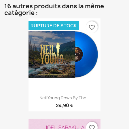
16 autres produits dans la même
catégorie :
RUPTURE DE STOCK
favorite_border
Neil Young Down By The...
24,90 €
favorite_border