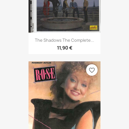
The Shadows The Complete...
11,90 €
favorite_border