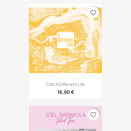
favorite_border
Catt A Different Life
16,90 €
favorite_border