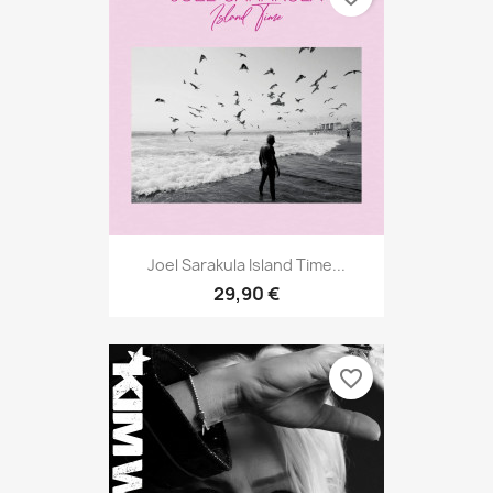
Joel Sarakula Island Time...
29,90 €
favorite_border