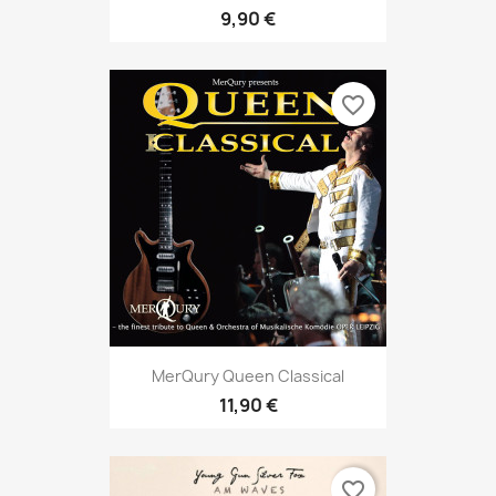
9,90 €
favorite_border
MerQury Queen Classical
11,90 €
favorite_border