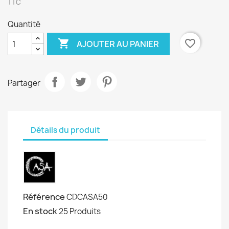
TTC
Quantité

favorite_border
AJOUTER AU PANIER
Partager
Détails du produit
Référence
CDCASA50
En stock
25 Produits