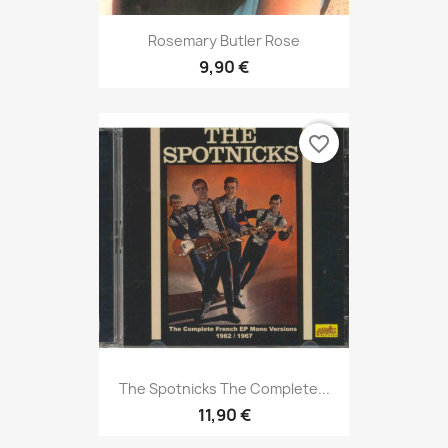
Rosemary Butler Rose
9,90 €
favorite_border
The Spotnicks The Complete...
11,90 €