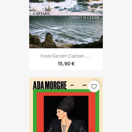
Fools Garden Captain......
15,90 €
favorite_border