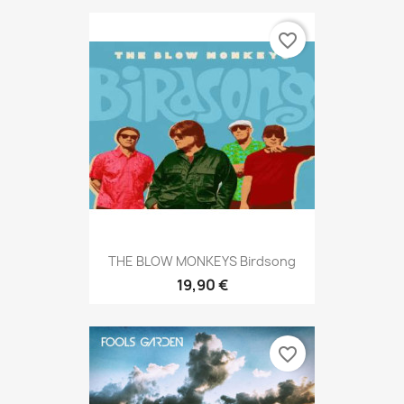
favorite_border
THE BLOW MONKEYS Birdsong
19,90 €
favorite_border