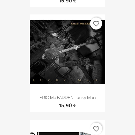
15,90 €
favorite_border
ERIC Mc FADDEN Lucky Man
15,90 €
favorite_border