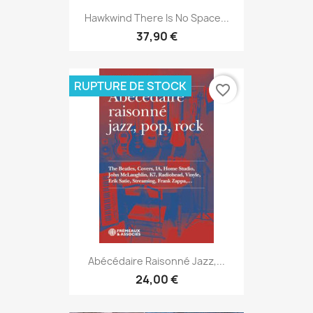
Hawkwind There Is No Space...
37,90 €
RUPTURE DE STOCK
favorite_border
Abécédaire Raisonné Jazz,...
24,00 €