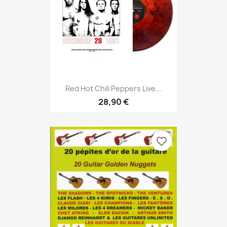
Red Hot Chili Peppers Live...
28,90 €
favorite_border