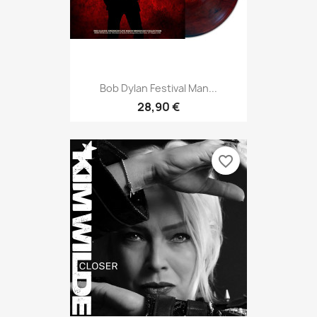
Bob Dylan Festival Man...
28,90 €
favorite_border