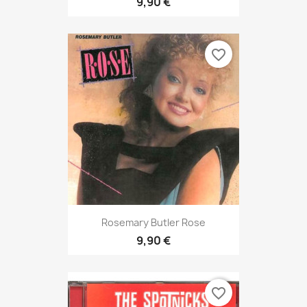
9,90 €
favorite_border
Rosemary Butler Rose
9,90 €
favorite_border