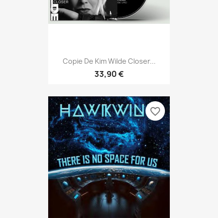
Copie De Kim Wilde Closer...
33,90 €
favorite_border