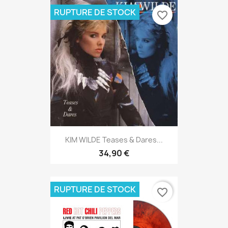
RUPTURE DE STOCK
favorite_border
KIM WILDE Teases & Dares...
34,90 €
RUPTURE DE STOCK
favorite_border