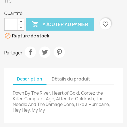
TTC
Quantité

favorite_border
AJOUTER AU PANIER

Rupture de stock
Partager
Description
Détails du produit
Down By The River, Heart of Gold, Cortez the
Killer, Computer Age, After the Goldrush, The
Needle And The Damage Done, Like a Hurricane,
Hey Hey, My My