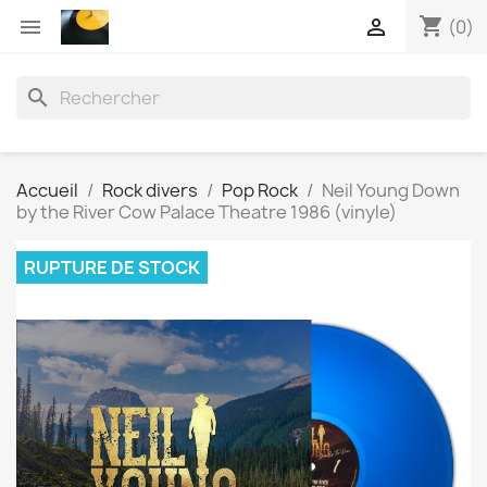
shopping_cart


(0)
search
Accueil
Rock divers
Pop Rock
Neil Young Down
by the River Cow Palace Theatre 1986 (vinyle)
RUPTURE DE STOCK