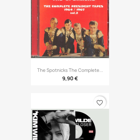
The Spotnicks The Complete...
9,90 €
favorite_border