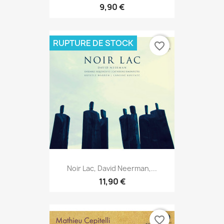
9,90 €
RUPTURE DE STOCK
favorite_border
Noir Lac, David Neerman,...
11,90 €
favorite_border