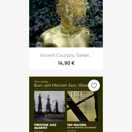
Vincent Courtois, Daniel...
14,90 €
favorite_border