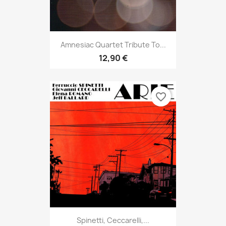
Amnesiac Quartet Tribute To...
12,90 €
favorite_border
Spinetti, Ceccarelli,...