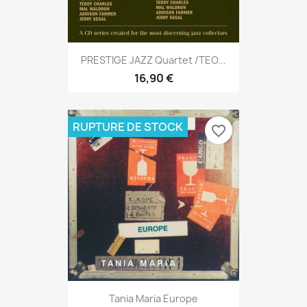
PRESTIGE JAZZ Quartet /TEO...
16,90 €
RUPTURE DE STOCK
favorite_border
Tania Maria Europe