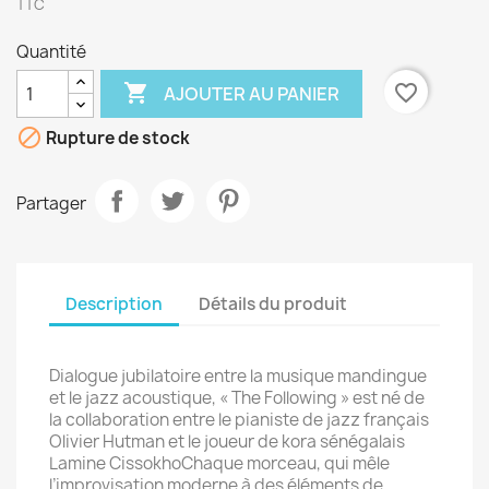
TTC
Quantité

favorite_border
AJOUTER AU PANIER

Rupture de stock
Partager
Description
Détails du produit
Dialogue jubilatoire entre la musique mandingue
et le jazz acoustique, « The Following » est né de
la collaboration entre le pianiste de jazz français
Olivier Hutman et le joueur de kora sénégalais
Lamine CissokhoChaque morceau, qui mêle
l’improvisation moderne à des éléments de