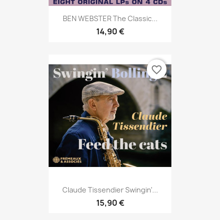
BEN WEBSTER The Classic...
14,90 €
favorite_border
Claude Tissendier Swingin’...
15,90 €