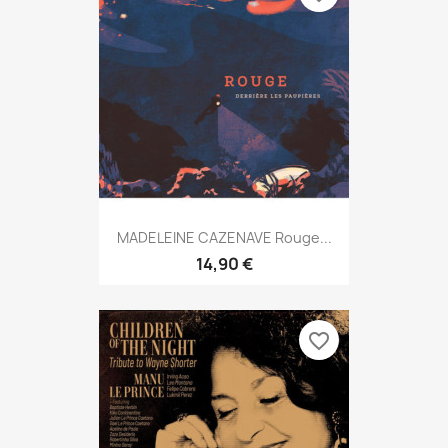
MADELEINE CAZENAVE Rouge...
14,90 €
favorite_border