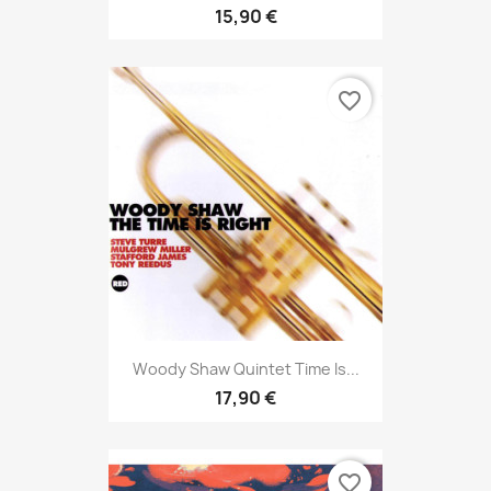
15,90 €
favorite_border
Woody Shaw Quintet Time Is...
17,90 €
favorite_border