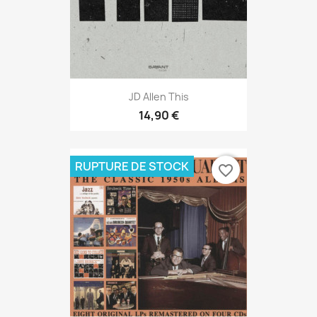
JD Allen This
14,90 €
RUPTURE DE STOCK
favorite_border