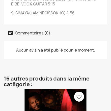
BIBB, VOC & GUITAR 5:15
9. SIMAYA(LAMINECISSOKHO) 4:56
Commentaires (0)
Aucun avis n'a été publié pour le moment.
16 autres produits dans la même
catégorie :
favorite_border