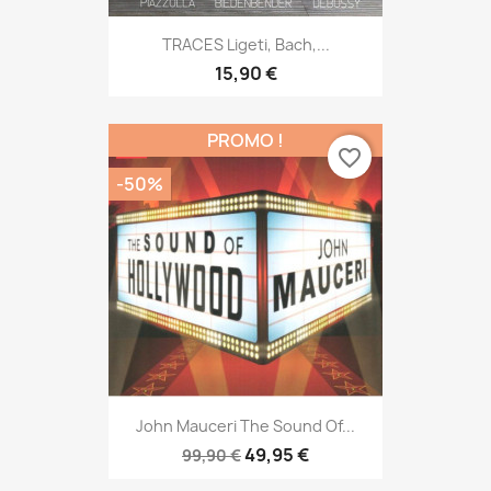
TRACES Ligeti, Bach,...
15,90 €
PROMO !
favorite_border
-50%
John Mauceri The Sound Of...
49,95 €
99,90 €