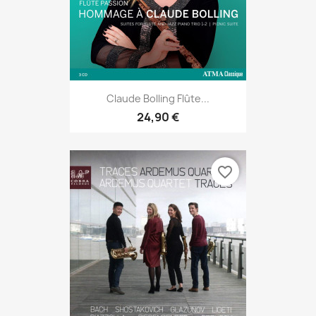
Claude Bolling Flûte...
24,90 €
favorite_border