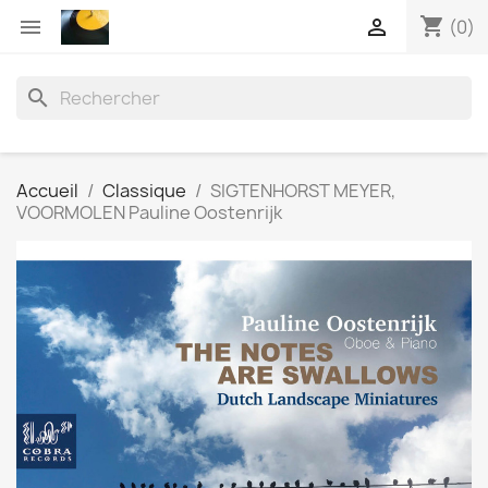
shopping_cart


(0)
search
Accueil
Classique
SIGTENHORST MEYER,
VOORMOLEN Pauline Oostenrijk