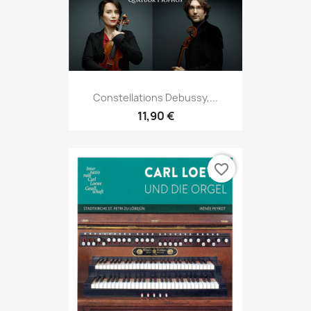
Constellations Debussy,...
11,90 €
favorite_border