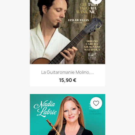
La Guitaromanie Molino,...
15,90 €
favorite_border