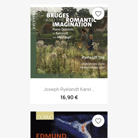
favorite_border
Joseph Ryelandt Karel...
16,90 €
favorite_border