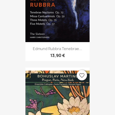
Edmund Rubbra Tenebrae...
13,90 €
favorite_border