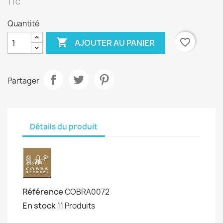
TTC
Quantité

favorite_border
AJOUTER AU PANIER
Partager
Détails du produit
Référence
COBRA0072
En stock
11 Produits