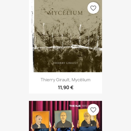
favorite_border
Thierry Girault, Mycélium
11,90 €
favorite_border