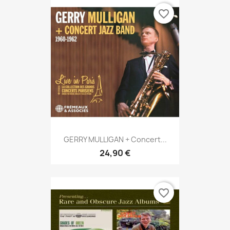
favorite_border
GERRY MULLIGAN + Concert...
24,90 €
favorite_border