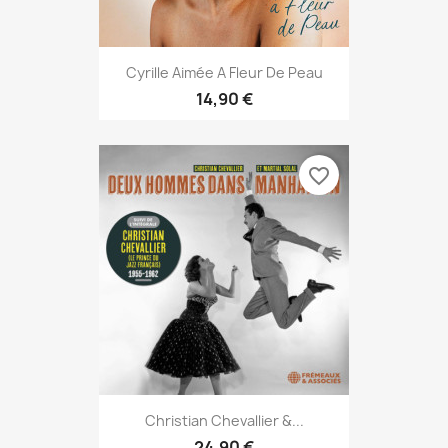
Cyrille Aimée A Fleur De Peau
14,90 €
favorite_border
Christian Chevallier &...
24,90 €