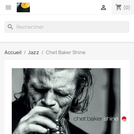
shopping_cart


(0)
search
Accueil
Jazz
Chet Baker Shine