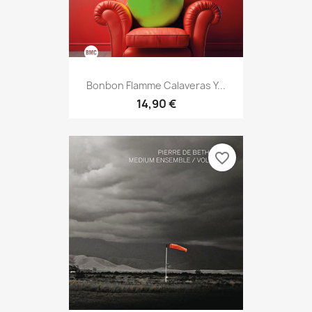
Bonbon Flamme Calaveras Y...
14,90 €
favorite_border