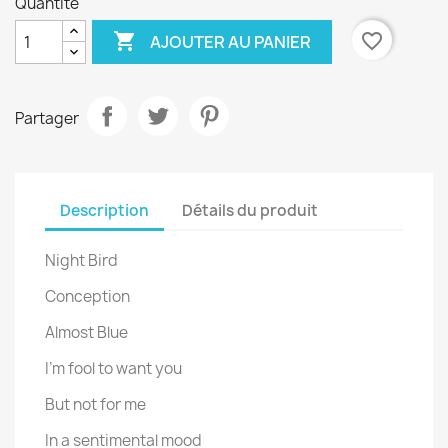
Quantité

favorite_border
AJOUTER AU PANIER
Partager
Description
Détails du produit
Night Bird
Conception
Almost Blue
I’m fool to want you
But not for me
In a sentimental mood