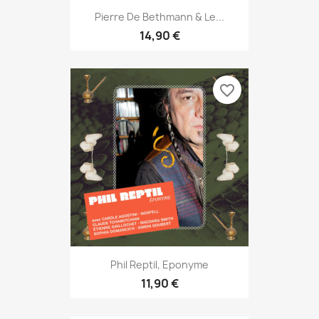
Pierre De Bethmann & Le...
14,90 €
favorite_border
Phil Reptil, Eponyme
11,90 €