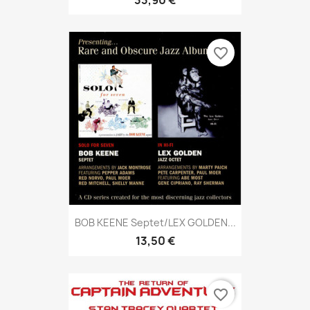
33,90 €
favorite_border
BOB KEENE Septet/LEX GOLDEN...
13,50 €
favorite_border