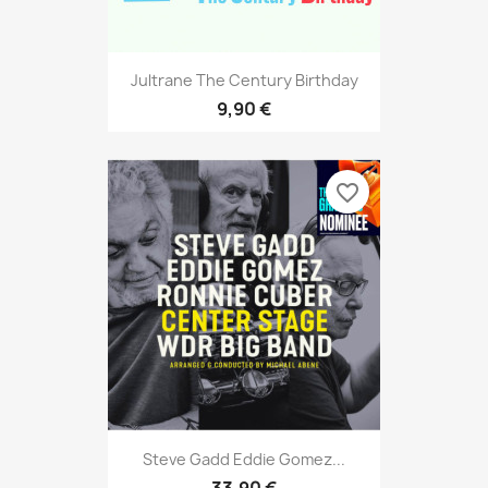
Jultrane The Century Birthday
9,90 €
favorite_border
Steve Gadd Eddie Gomez...