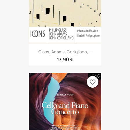
Glass, Adams, Corigliano,...
17,90 €
favorite_border