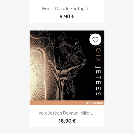
Henri-Claude Fantapié...
9,90 €
favorite_border
Voix Jetées Devaux, Miller,...
16,90 €