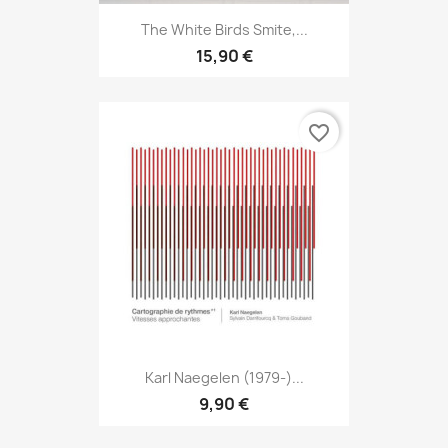
The White Birds Smite,...
15,90 €
favorite_border
Karl Naegelen (1979-)...
9,90 €