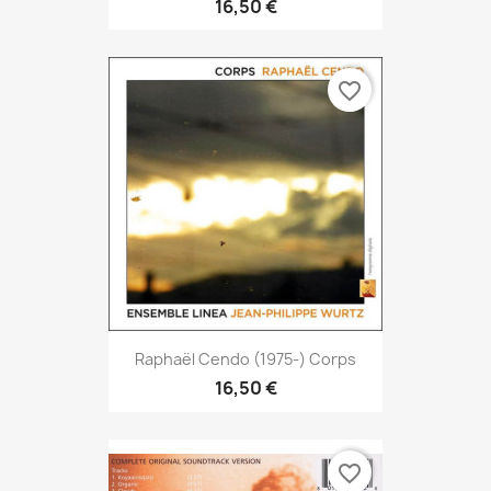
16,50 €
favorite_border
Raphaël Cendo (1975-) Corps
16,50 €
favorite_border