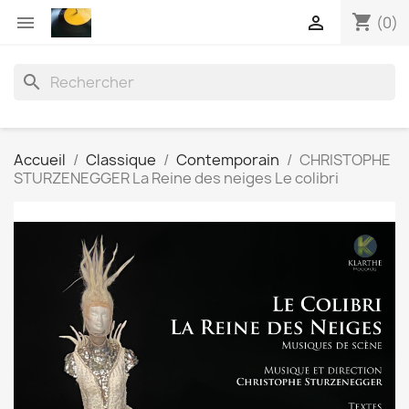
shopping_cart


(0)
search
Accueil
Classique
Contemporain
CHRISTOPHE
STURZENEGGER La Reine des neiges Le colibri