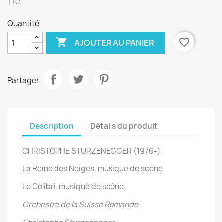
TTC
Quantité

favorite_border
AJOUTER AU PANIER
Partager
Description
Détails du produit
CHRISTOPHE STURZENEGGER (1976-)
La Reine des Neiges, musique de scène
Le Colibri, musique de scène
Orchestre de la Suisse Romande