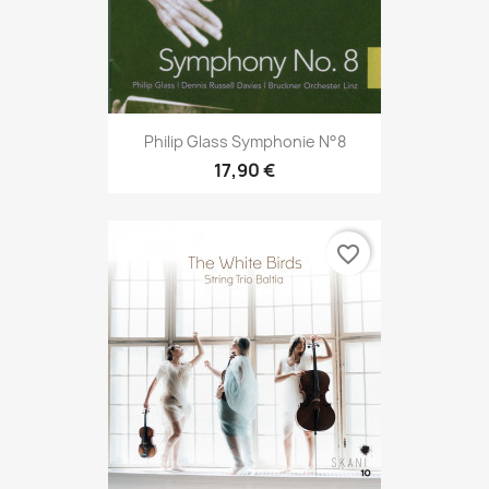
Philip Glass Symphonie N°8
17,90 €
favorite_border