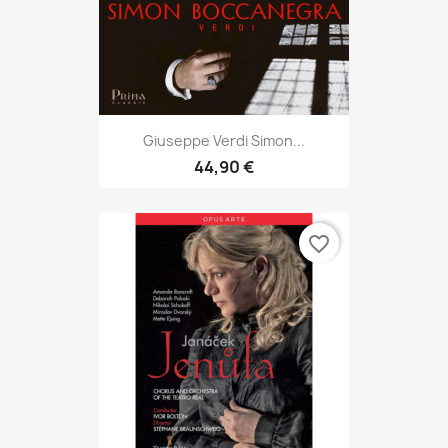
Giuseppe Verdi Simon...
44,90 €
favorite_border