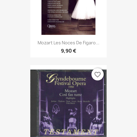
Mozart Les Noces De Figaro...
9,90 €
favorite_border