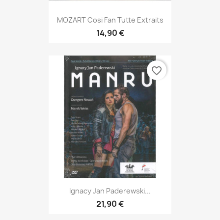
MOZART Cosi Fan Tutte Extraits
14,90 €
favorite_border
Ignacy Jan Paderewski...
21,90 €