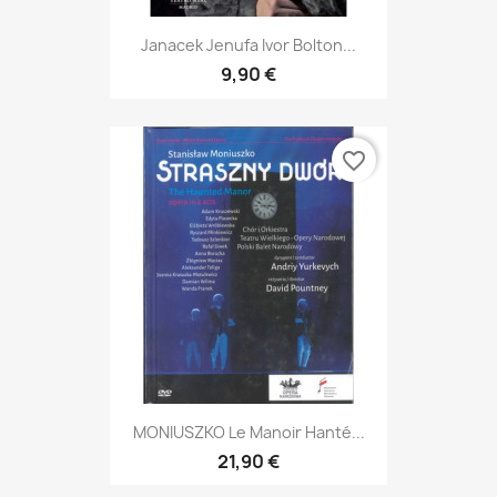
Janacek Jenufa Ivor Bolton...
9,90 €
favorite_border
MONIUSZKO Le Manoir Hanté...
21,90 €