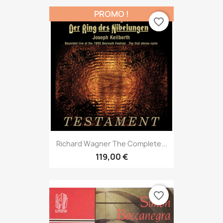
PROMO !
favorite_border
Richard Wagner The Complete...
119,00 €
favorite_border