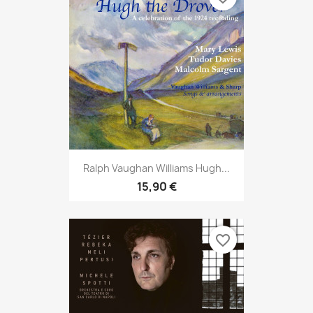
Ralph Vaughan Williams Hugh...
15,90 €
favorite_border