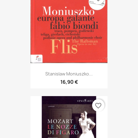
Stanislaw Moniuszko...
16,90 €
favorite_border