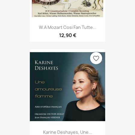
W.A Mozart Cosi Fan Tutte...
12,90 €
favorite_border
Karine Deshayes, Une...