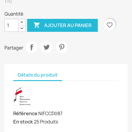
TTC
Quantité

favorite_border
AJOUTER AU PANIER
Partager
Détails du produit
Référence
NIFCCD087
En stock
25 Produits