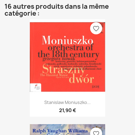
16 autres produits dans la même
catégorie :
favorite_border
Stanislaw Moniuszko...
21,90 €
favorite_border