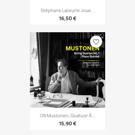
Stéphane Labeyrie Joue...
16,50 €
favorite_border
Olli Mustonen, Quatuor À...
15,90 €