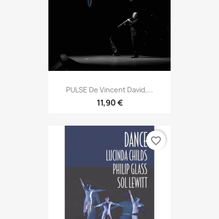
PULSE De Vincent David,...
11,90 €
favorite_border