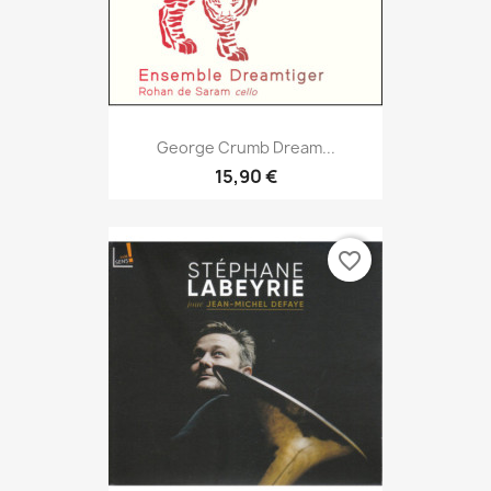
George Crumb Dream...
15,90 €
favorite_border