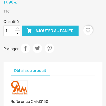
17,90 €
TTC
Quantité

favorite_border
AJOUTER AU PANIER
Partager
Détails du produit
Référence
OMM0160