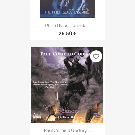
Philip Glass, Lucinda...
26,50 €
favorite_border
Paul Corfield Godrey,...