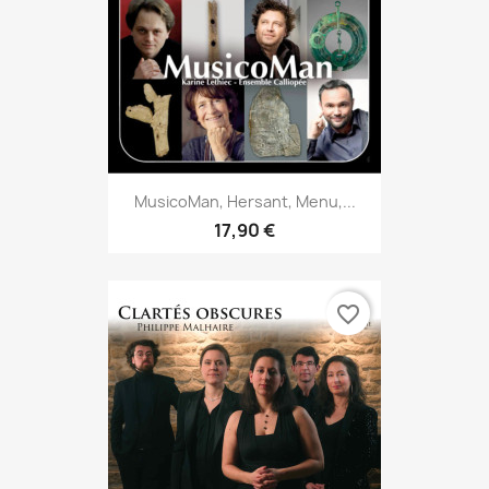
MusicoMan, Hersant, Menu,...
17,90 €
favorite_border