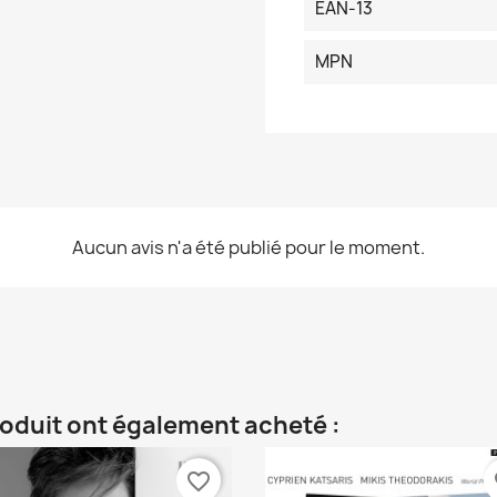
EAN-13
MPN
Aucun avis n'a été publié pour le moment.
roduit ont également acheté :
favorite_border
fa