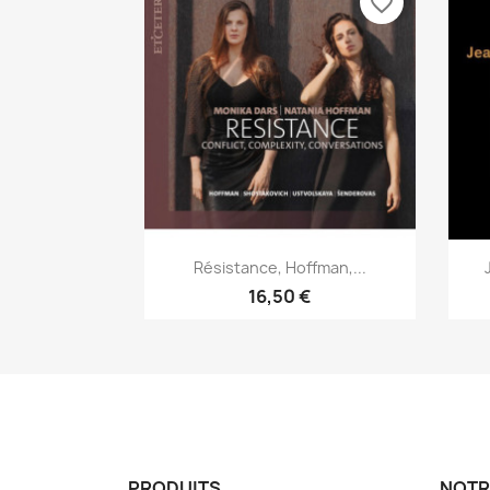
favorite_border
Aperçu rapide

Résistance, Hoffman,...
16,50 €
PRODUITS
NOTR