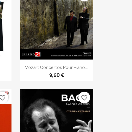
Aperçu rapide

Mozart Concertos Pour Piano...
9,90 €
vorite_border
favorite_border