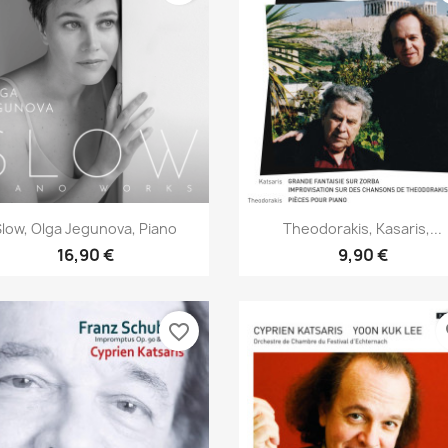
Aperçu rapide
Aperçu rapide


Slow, Olga Jegunova, Piano
Theodorakis, Kasaris,...
16,90 €
9,90 €
favorite_border
fa