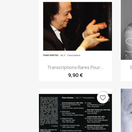
Aperçu rapide

Transcriptions Rares Pour...
9,90 €
favorite_border