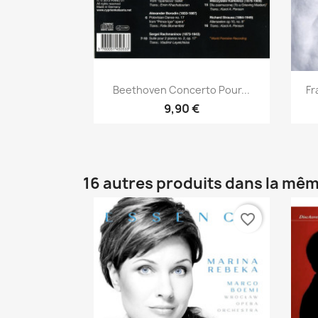
Aperçu rapide

Beethoven Concerto Pour...
Fr
9,90 €
16 autres produits dans la mêm
favorite_border