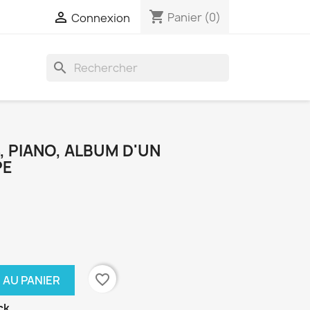
shopping_cart

Panier
(0)
Connexion
search
, PIANO, ALBUM D'UN
PE
favorite_border
 AU PANIER
ck