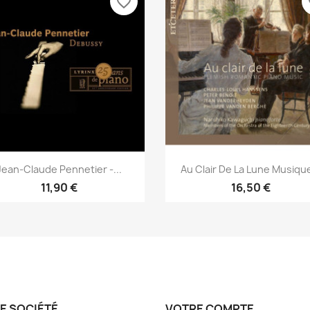
favorite_border
fa
Aperçu rapide
Aperçu rapide


Jean-Claude Pennetier -...
Au Clair De La Lune Musique
11,90 €
16,50 €
E SOCIÉTÉ
VOTRE COMPTE