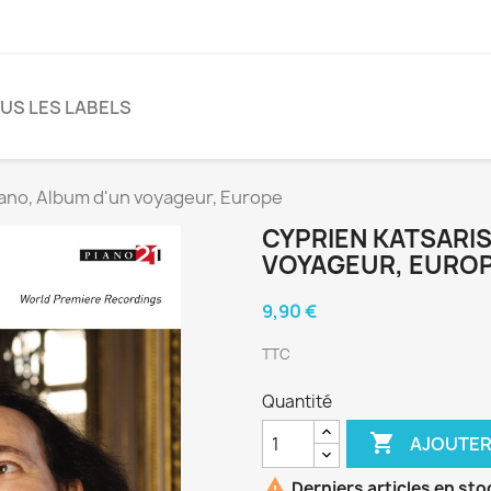
US LES LABELS
iano, Album d'un voyageur, Europe
CYPRIEN KATSARIS
VOYAGEUR, EURO
9,90 €
TTC
Quantité

AJOUTER

Derniers articles en sto