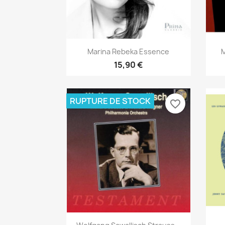
Aperçu rapide

Marina Rebeka Essence
M
15,90 €
RUPTURE DE STOCK
favorite_border
Aperçu rapide
