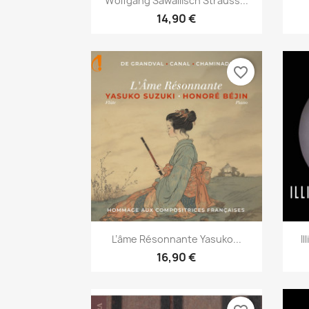
Wolfgang Sawallisch Strauss...
14,90 €
favorite_border
Aperçu rapide

L’âme Résonnante Yasuko...
I
16,90 €