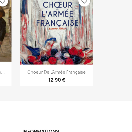
vorite_border
favorite_border
Aperçu rapide

...
Choeur De L'Armée Française
12,90 €
INFORMATIONS