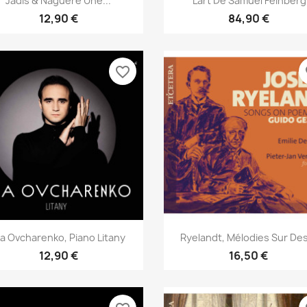
Jadis & Naguère Une...
'Lart De Samuel Feinberg
12,90 €
84,90 €
favorite_border
fa
Aperçu rapide
Aperçu rapide


llia Ovcharenko, Piano Litany
Ryelandt, Mélodies Sur Des
12,90 €
16,50 €