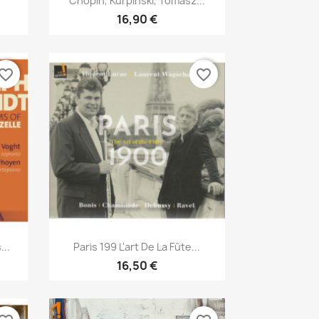
Chopin, Kurpinski, Tomasz...
16,90 €
vorite_border
favorite_border
Aperçu rapide

...
Paris 199 L'art De La Fûte...
16,50 €