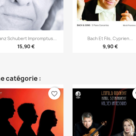
Aperçu rapide
Aperçu rapide


anz Schubert Impromptus...
Bach Et Fils, Cyprien...
15,90 €
9,90 €
e catégorie :
favorite_border
fa