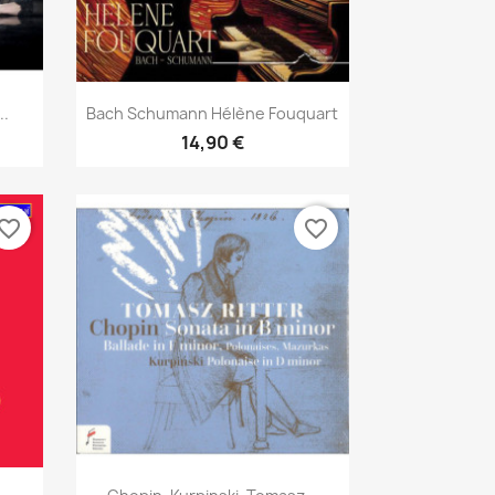
Aperçu rapide

.
Bach Schumann Hélène Fouquart
14,90 €
vorite_border
favorite_border
Aperçu rapide
