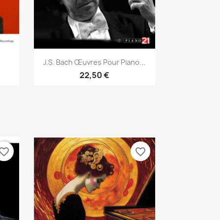
Aperçu rapide

J.S. Bach Œuvres Pour Piano...
22,50 €
vorite_border
favorite_border