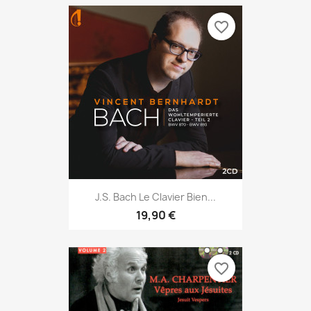
favorite_border
J.S. Bach Le Clavier Bien...
19,90 €
favorite_border