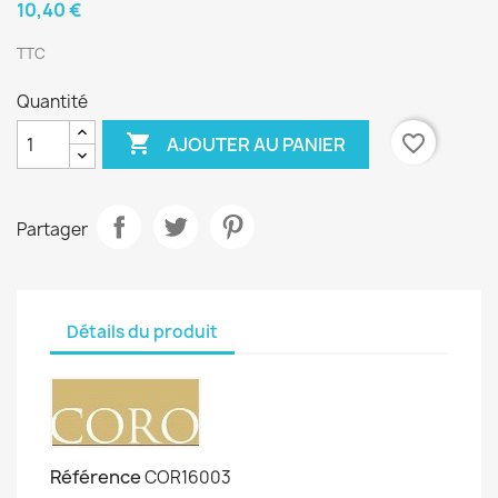
10,40 €
TTC
Quantité

favorite_border
AJOUTER AU PANIER
Partager
Détails du produit
Référence
COR16003