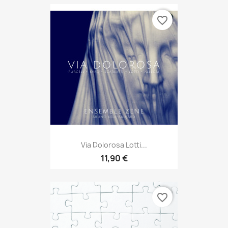
favorite_border
Via Dolorosa Lotti...
11,90 €
favorite_border