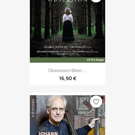
Obsession Biber,...
16,90 €
favorite_border