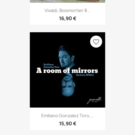
Vivaldi, Boismortier 8...
16,90 €
favorite_border
Emiliano Gonzalez Toro,...
15,90 €