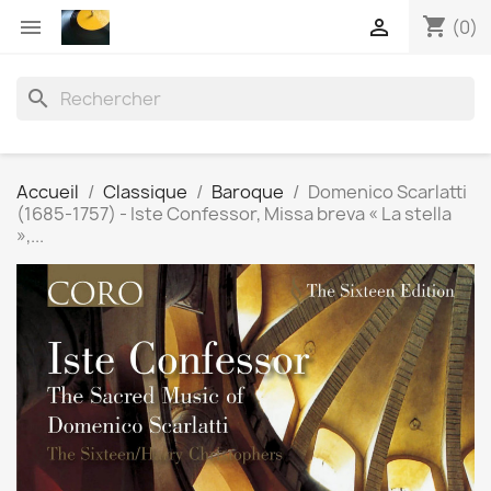
shopping_cart


(0)
search
Accueil
Classique
Baroque
Domenico Scarlatti
(1685-1757) - Iste Confessor, Missa breva « La stella
»,...