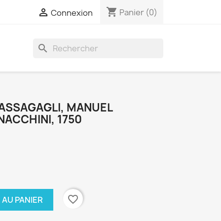
shopping_cart

Panier
(0)
Connexion
search
PASSAGAGLI, MANUEL
ACCHINI, 1750
favorite_border
 AU PANIER