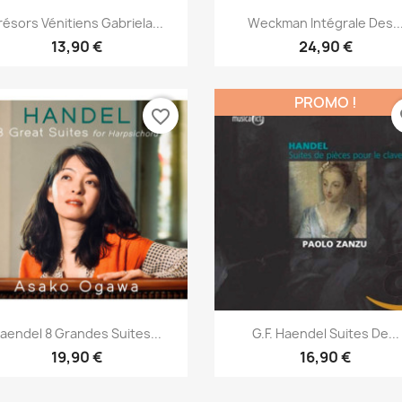
Aperçu rapide
Aperçu rapide


résors Vénitiens Gabriela...
Weckman Intégrale Des..
13,90 €
24,90 €
PROMO !
favorite_border
fa
Aperçu rapide
Aperçu rapide


aendel 8 Grandes Suites...
G.F. Haendel Suites De...
19,90 €
16,90 €