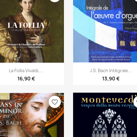
Aperçu rapide
Aperçu rapide


La Follia Vivaldi,...
J.S. Bach Intégrale...
16,90 €
13,90 €
favorite_border
fa