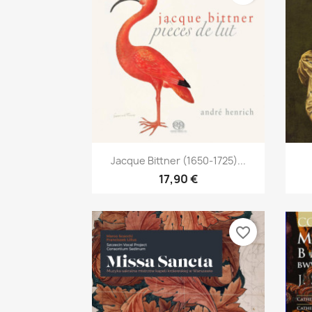
Aperçu rapide

Jacque Bittner (1650-1725)...
17,90 €
favorite_border