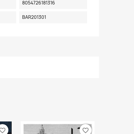
8054726181316
BAR201301
vorite_border
favorite_border