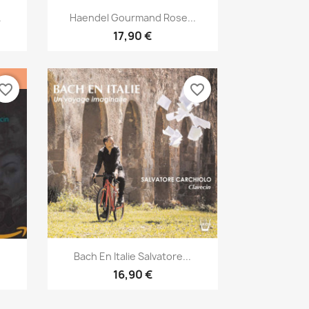
Aperçu rapide

.
Haendel Gourmand Rose...
17,90 €
vorite_border
favorite_border
Aperçu rapide

Bach En Italie Salvatore...
16,90 €