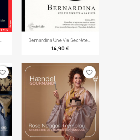
Aperçu rapide

..
Bernardina Une Vie Secrète...
14,90 €
vorite_border
favorite_border