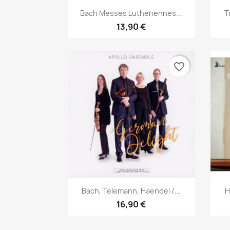
Aperçu rapide

Bach Messes Lutheriennes...
T
13,90 €
favorite_border
Aperçu rapide

Bach, Telemann, Haendel /...
H
16,90 €