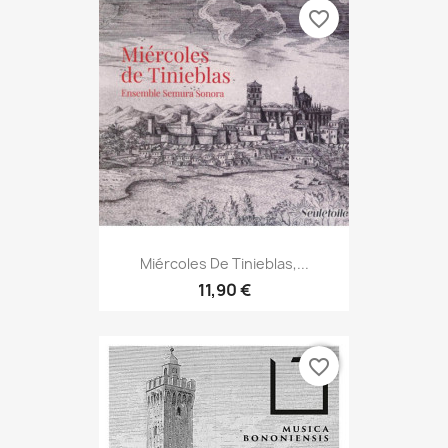
favorite_border
Miércoles De Tinieblas,...
11,90 €
favorite_border