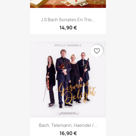
J.S Bach Sonates En Trio...
14,90 €
favorite_border
Bach, Telemann, Haendel /...
16,90 €