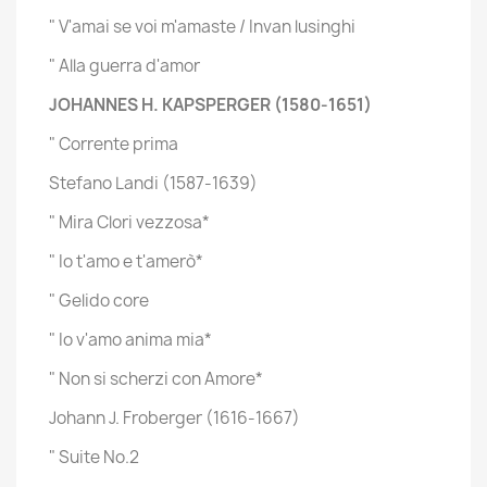
" V'amai se voi m'amaste / Invan lusinghi
" Alla guerra d'amor
JOHANNES H. KAPSPERGER (1580-1651)
" Corrente prima
Stefano Landi (1587-1639)
" Mira Clori vezzosa*
" Io t'amo e t'amerò*
" Gelido core
" Io v'amo anima mia*
" Non si scherzi con Amore*
Johann J. Froberger (1616-1667)
" Suite No.2