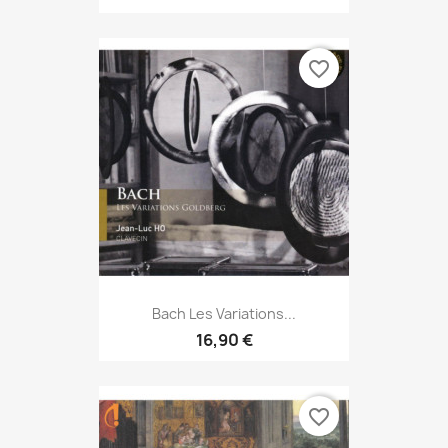
favorite_border
Bach Les Variations...
16,90 €
favorite_border