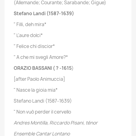
(Allemande; Courante; Sarabande; Gigue)
Stefano Landi (1587-1639)
" Filli, deh mira*
" L'aure dolci*
" Felice chi discior*
" A che mi svegli Amore?*
ORAZIO BASSANI ( ? -1615
)
[after Paolo Animuccia]
" Nasce la gioia mia*
Stefano Landi (1587-1639)
" Non vuò perder il cervello
Andres Montilla, Riccardo Pisani, ténor
Ensemble Cantar Lontano