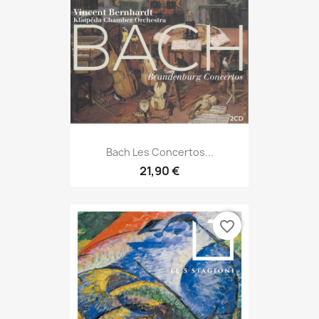
Bach Les Concertos...
21,90 €
favorite_border