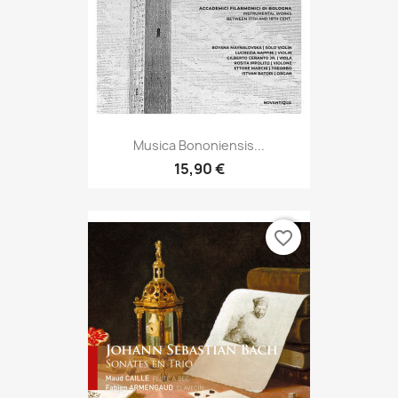
Musica Bononiensis...
15,90 €
favorite_border