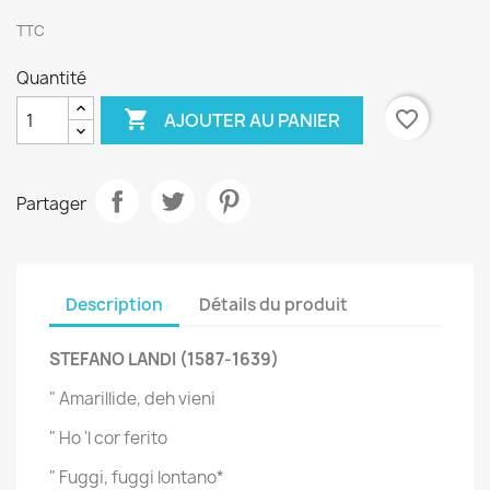
TTC
Quantité

favorite_border
AJOUTER AU PANIER
Partager
Description
Détails du produit
STEFANO LANDI (1587-1639)
" Amarillide, deh vieni
" Ho 'l cor ferito
" Fuggi, fuggi lontano*