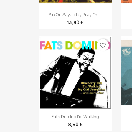
Aperçu rapide

Sin On Sayurday Pray On...
13,90 €
favorite_border
Aperçu rapide

Fats Domino I’m Walking
8,90 €