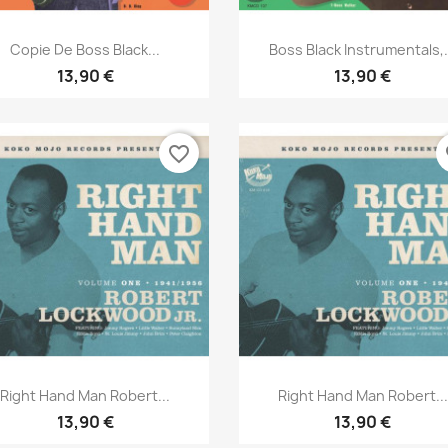
Aperçu rapide
Aperçu rapide


Copie De Boss Black...
Boss Black Instrumentals,.
13,90 €
13,90 €
favorite_border
fa
Aperçu rapide
Aperçu rapide


Right Hand Man Robert...
Right Hand Man Robert...
13,90 €
13,90 €