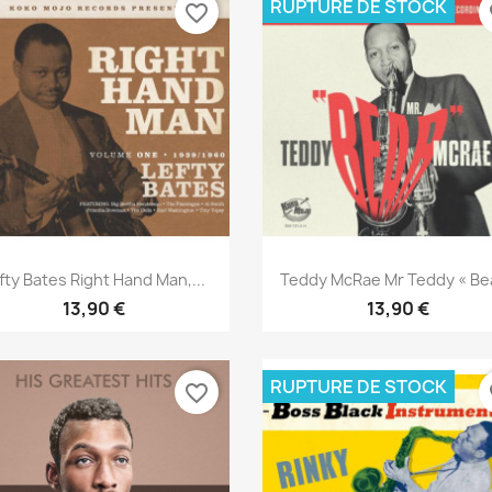
RUPTURE DE STOCK
favorite_border
fa
Aperçu rapide
Aperçu rapide


fty Bates Right Hand Man,...
Teddy McRae Mr Teddy « Bea
13,90 €
13,90 €
RUPTURE DE STOCK
favorite_border
fa