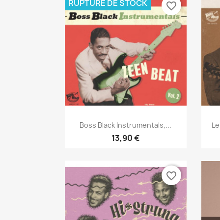
RUPTURE DE STOCK
favorite_border
Aperçu rapide

Boss Black Instrumentals,...
Le
13,90 €
favorite_border