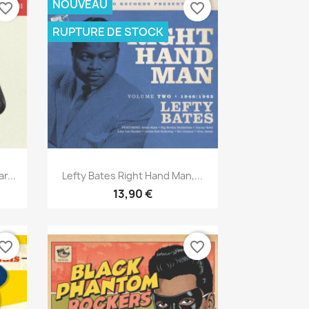
NOUVEAU
vorite_border
favorite_border
RUPTURE DE STOCK
Aperçu rapide

r...
Lefty Bates Right Hand Man,...
13,90 €
vorite_border
favorite_border