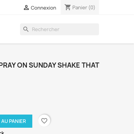
shopping_cart

Panier
(0)
Connexion
search
 PRAY ON SUNDAY SHAKE THAT
favorite_border
 AU PANIER
ck