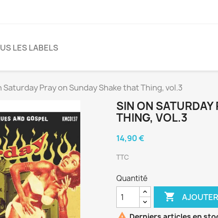
US LES LABELS
n Saturday Pray on Sunday Shake that Thing, vol.3
SIN ON SATURDAY
THING, VOL.3
14,90 €
TTC
Quantité

AJOUTER

Derniers articles en sto