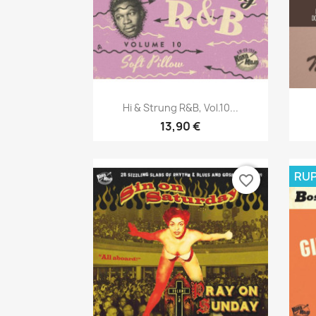
Aperçu rapide

Hi & Strung R&B, Vol.10...
13,90 €
RUP
favorite_border