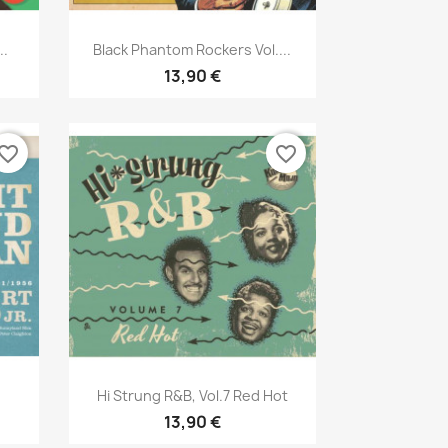
Aperçu rapide

..
Black Phantom Rockers Vol....
13,90 €
vorite_border
favorite_border
Aperçu rapide

Hi Strung R&B, Vol.7 Red Hot
13,90 €