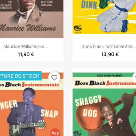
Aperçu rapide
Aperçu rapide


Maurice Williams His...
Boss Black Instrumentals,.
11,90 €
13,90 €
TURE DE STOCK
favorite_border
fa