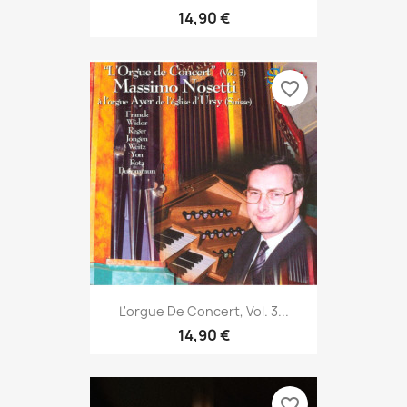
14,90 €
favorite_border
L'orgue De Concert, Vol. 3...
14,90 €
favorite_border