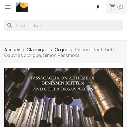
shopping_cart


(0)
search
Accueil
Classique
Orgue
Richard Pantcheff
Oeuvres d'orgue, Simon Passmore