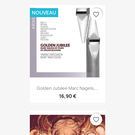
NOUVEAU
favorite_border
Golden Jubilee Marc Nagels,...
16,90 €
favorite_border