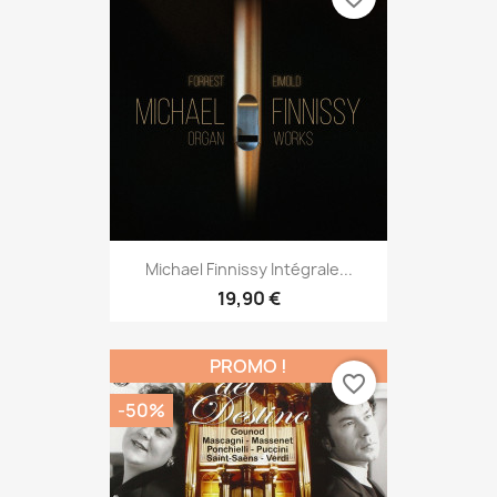
Michael Finnissy Intégrale...
19,90 €
PROMO !
favorite_border
-50%