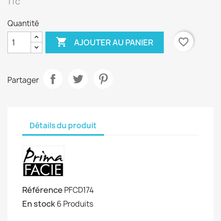
TTC
Quantité

favorite_border
AJOUTER AU PANIER
Partager
Détails du produit
Référence
PFCD174
En stock
6 Produits