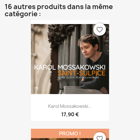
16 autres produits dans la même
catégorie :
favorite_border
Karol Mossakowski...
17,90 €
PROMO !
favorite_border