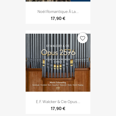
Noël Romantique À La...
17,90 €
favorite_border
E.F. Walcker & Cie Opus...
17,90 €