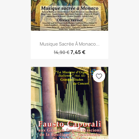
Musique Sacrée À Monaco...
7,45 €
14,90 €
favorite_border