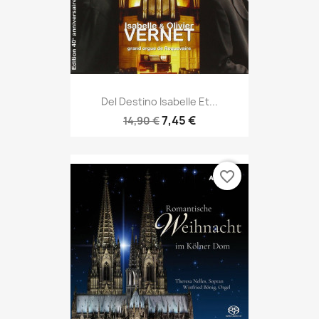
Del Destino Isabelle Et...
7,45 €
14,90 €
favorite_border