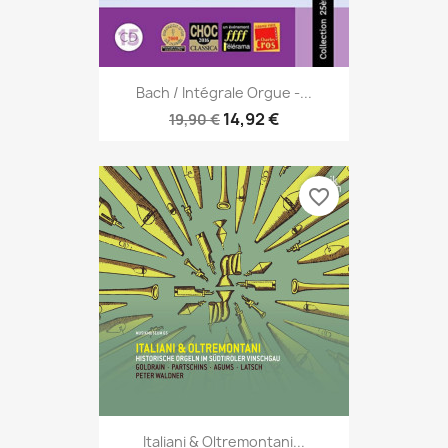
Bach / Intégrale Orgue -...
14,92 €
19,90 €
favorite_border
Italiani & Oltremontani...