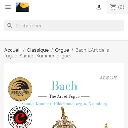
shopping_cart


(0)
search
Accueil
Classique
Orgue
Bach, L'Art de la
fugue, Samuel Kummer, orgue