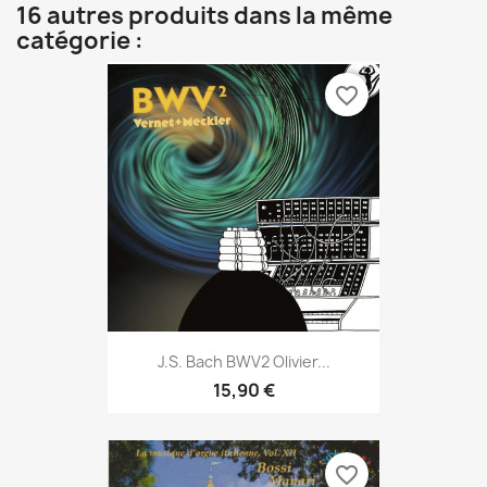
16 autres produits dans la même
catégorie :
favorite_border
J.S. Bach BWV2 Olivier...
15,90 €
favorite_border