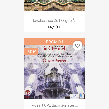
Renaissance De L’Orgue À...
14,90 €
PROMO !
favorite_border
-50%
Mozart CPE Bach Sonates...