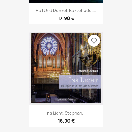
Hell Und Dunkel, Buxtehude,...
17,90 €
favorite_border
Ins Licht, Stephan...
16,90 €