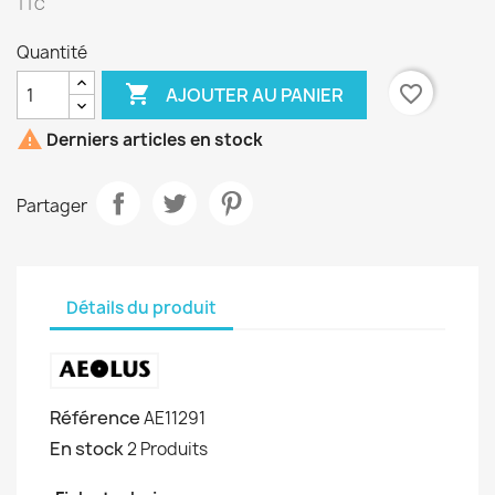
TTC
Quantité

favorite_border
AJOUTER AU PANIER

Derniers articles en stock
Partager
Détails du produit
Référence
AE11291
En stock
2 Produits