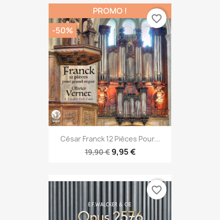
PROMO !
favorite_border
-50%
César Franck 12 Pièces Pour...
9,95 €
19,90 €
favorite_border