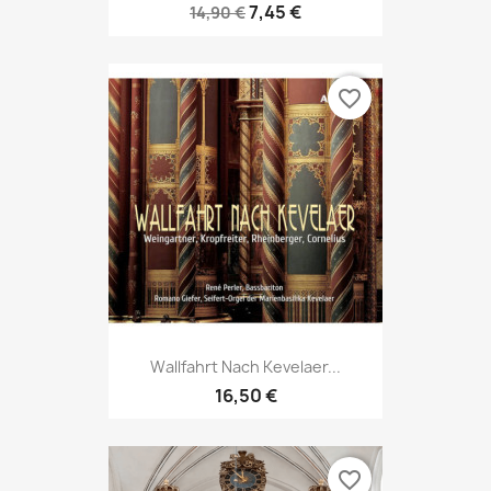
7,45 €
14,90 €
favorite_border
Wallfahrt Nach Kevelaer...
16,50 €
favorite_border