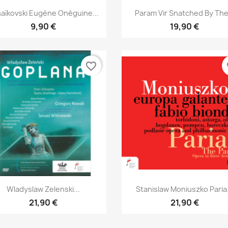
Aperçu rapide
Aperçu rapide


aïkovski Eugène Onéguine...
Param Vir Snatched By The.
9,90 €
19,90 €
favorite_border
fa
Aperçu rapide
Aperçu rapide


Wladyslaw Zelenski...
Stanislaw Moniuszko Paria.
21,90 €
21,90 €