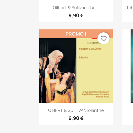
Aperçu rapide

Gilbert & Sullivan The...
Tch
9,90 €
PROMO !
favorite_border
Aperçu rapide

GIBERT & SULLIVAN Iolanthe
9,90 €