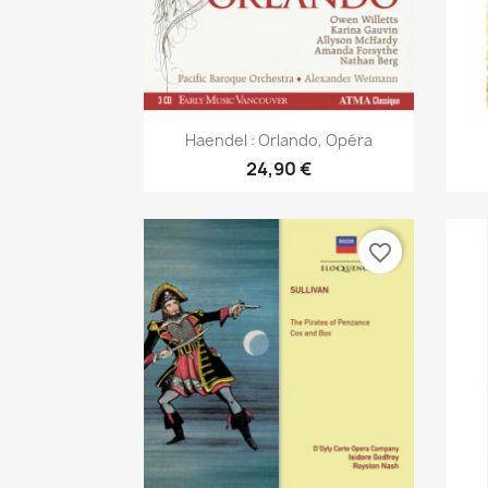
Aperçu rapide

Haendel : Orlando, Opéra
24,90 €
favorite_border