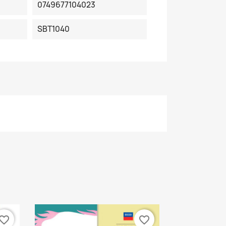
0749677104023
SBT1040
vorite_border
favorite_border