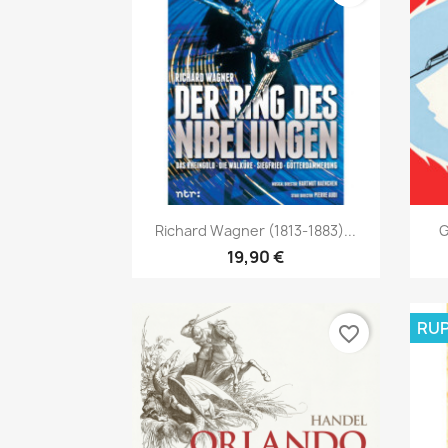
Aperçu rapide

Richard Wagner (1813-1883)...
G
19,90 €
RUP
favorite_border