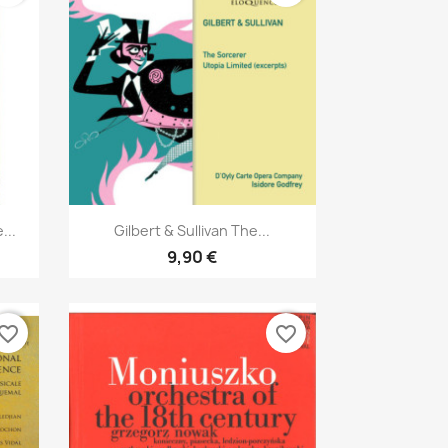
Aperçu rapide

...
Gilbert & Sullivan The...
9,90 €
vorite_border
favorite_border