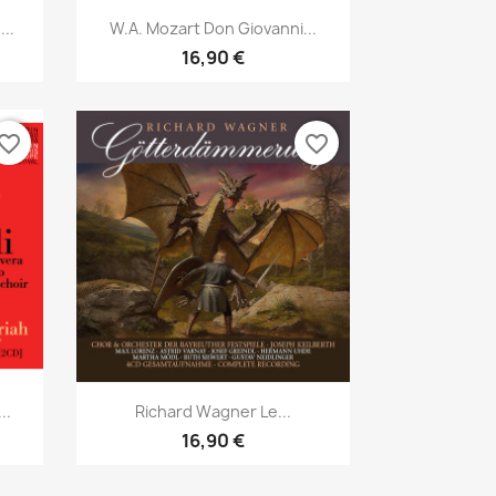
Aperçu rapide

..
W.A. Mozart Don Giovanni...
16,90 €
vorite_border
favorite_border
Aperçu rapide

..
Richard Wagner Le...
16,90 €