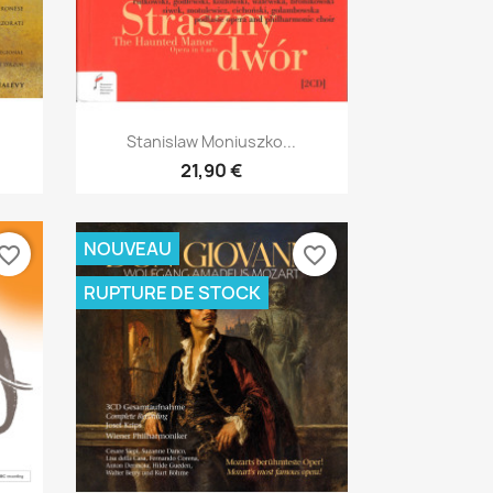
Aperçu rapide

Stanislaw Moniuszko...
21,90 €
NOUVEAU
vorite_border
favorite_border
RUPTURE DE STOCK