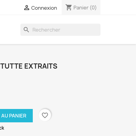
shopping_cart

Panier
(0)
Connexion
search
 TUTTE EXTRAITS
favorite_border
 AU PANIER
ck