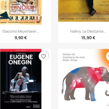
Aperçu rapide
Aperçu rapide


Giacomo Meyerbeer...
Halévy, Le Dilettante...
9,90 €
15,90 €
favorite_border
fa