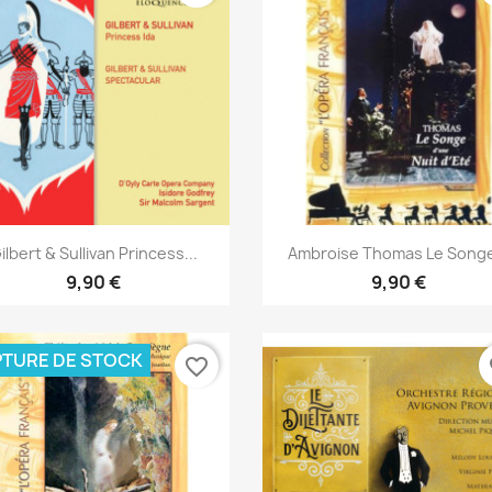
Aperçu rapide
Aperçu rapide


ilbert & Sullivan Princess...
Ambroise Thomas Le Songe
9,90 €
9,90 €
TURE DE STOCK
favorite_border
fa