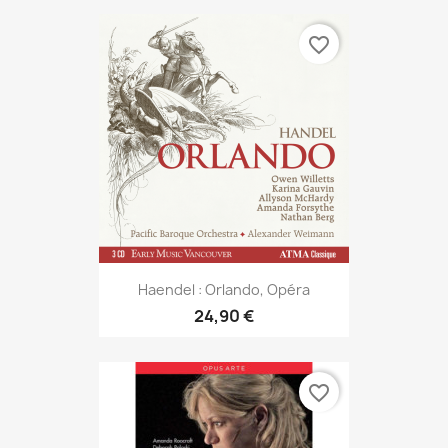
favorite_border
Haendel : Orlando, Opéra
24,90 €
favorite_border