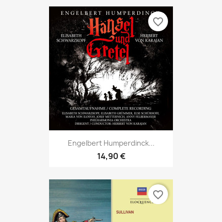
favorite_border
Engelbert Humperdinck...
14,90 €
favorite_border