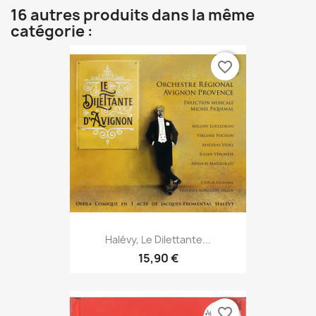
16 autres produits dans la même
catégorie :
favorite_border
Halévy, Le Dilettante...
15,90 €
favorite_border