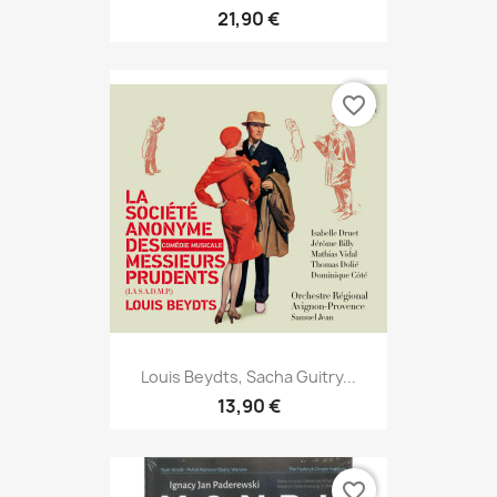
21,90 €
favorite_border
Louis Beydts, Sacha Guitry...
13,90 €
favorite_border