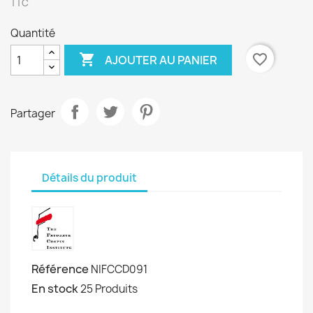
TTC
Quantité

favorite_border
AJOUTER AU PANIER
Partager
Détails du produit
Référence
NIFCCD091
En stock
25 Produits