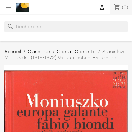
shopping_cart


(0)
search
Accueil
Classique
Opera - Opérette
Stanislaw
Moniuszko (1819-1872) Verbum nobile, Fabio Biondi