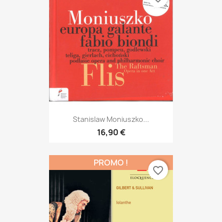
Stanislaw Moniuszko...
16,90 €
PROMO !
favorite_border