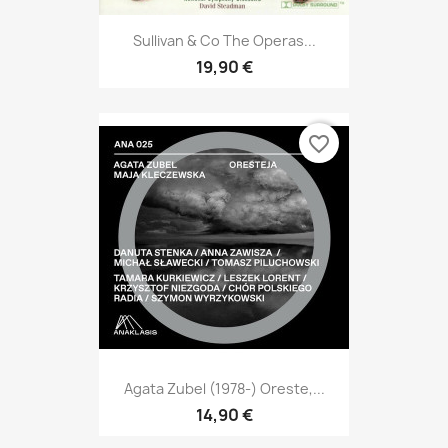
Sullivan & Co The Operas...
19,90 €
favorite_border
Agata Zubel (1978-) Oreste,...
14,90 €