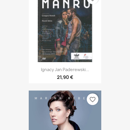
Ignacy Jan Paderewski...
21,90 €
favorite_border