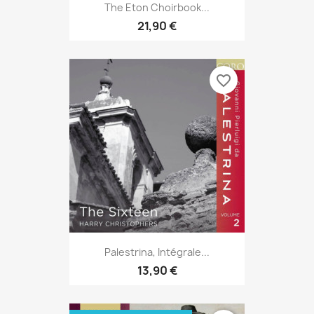
The Eton Choirbook...
21,90 €
favorite_border
Palestrina, Intégrale...
13,90 €