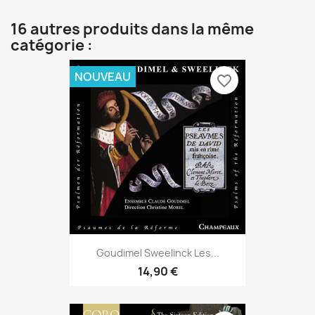
16 autres produits dans la même
catégorie :
NOUVEAU
favorite_border
Goudimel Sweelinck Les...
14,90 €