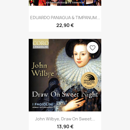
EDUARDO PANIAGUA & TIMPANUM...
22,90 €
favorite_border
John Wilbye, Draw On Sweet...
13,90 €