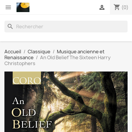
shopping_cart


(0)
search
Accueil
Classique
Musique ancienne et
Renaissance
An Old Belief The Sixteen Harry
Christophers