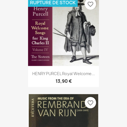
RUPTURE DE STOCK
favorite_border
HENRY PURCEL Royal Welcome...
13,90 €
favorite_border