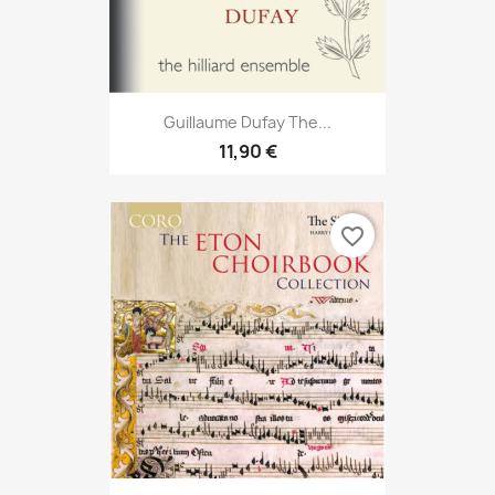
Guillaume Dufay The...
11,90 €
favorite_border