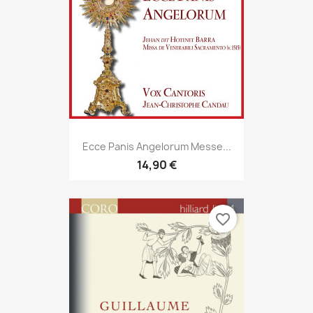
Ecce Panis Angelorum Messe...
14,90 €
favorite_border