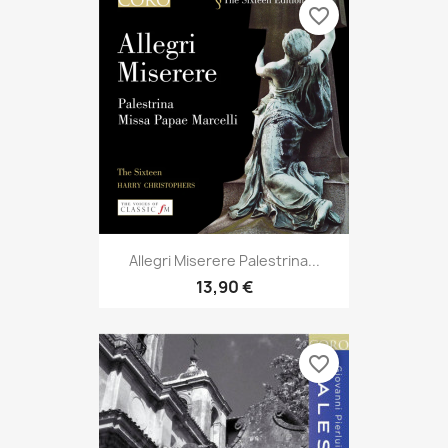
favorite_border
Allegri Miserere Palestrina...
13,90 €
favorite_border