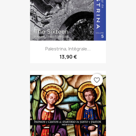
Palestrina, Intégrale...
13,90 €
favorite_border