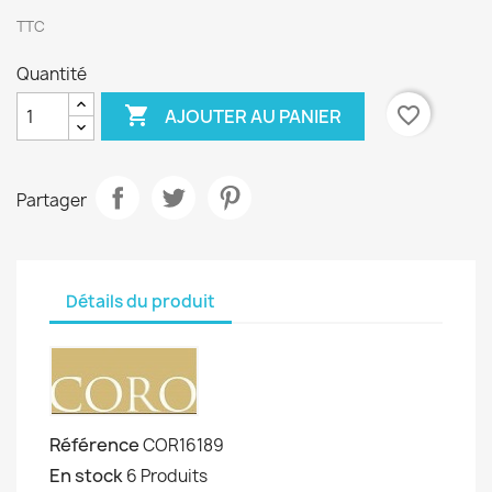
TTC
Quantité

favorite_border
AJOUTER AU PANIER
Partager
Détails du produit
Référence
COR16189
En stock
6 Produits