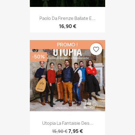
Paolo Da Firenze Ballate E...
16,90 €
PROMO !
favorite_border
-50%
Utopia La Fantaisie Des...
7,95 €
15,90 €