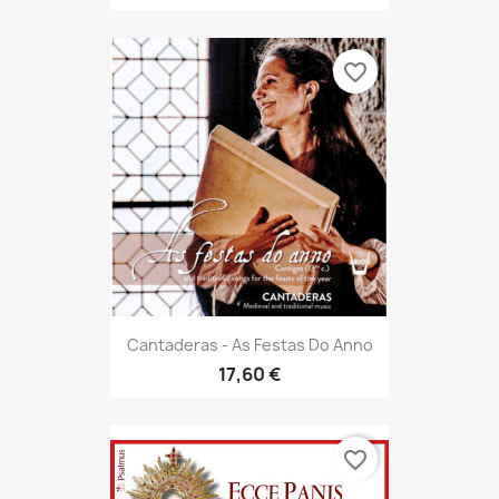
favorite_border
Cantaderas - As Festas Do Anno
17,60 €
favorite_border