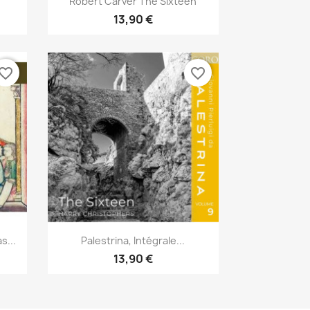
Robert Carver The Sixteen
13,90 €
vorite_border
favorite_border
Aperçu rapide

...
Palestrina, Intégrale...
13,90 €