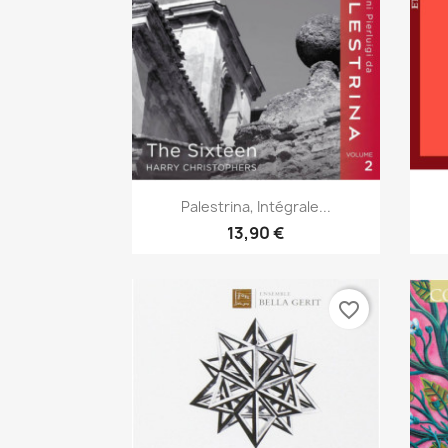
Aperçu rapide

Palestrina, Intégrale...
13,90 €
favorite_border