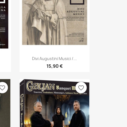
Aperçu rapide

Divi Augustini Musici /...
15,90 €
vorite_border
favorite_border