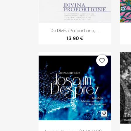
Aperçu rapide

De Divina Proportione,...
13,90 €
favorite_border
Aperçu rapide
