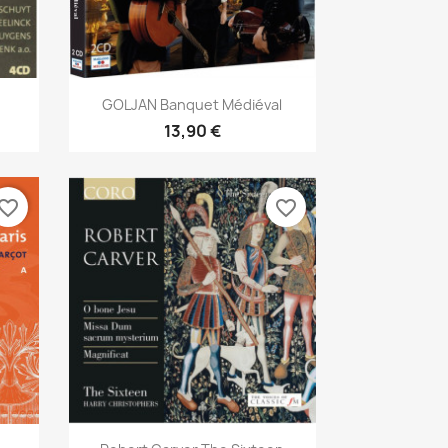
Aperçu rapide

GOLJAN Banquet Médiéval
13,90 €
vorite_border
favorite_border
Aperçu rapide
