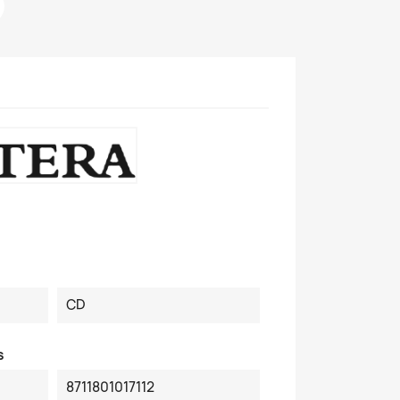
CD
s
8711801017112