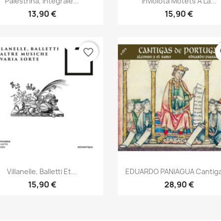
Palestrina, Intégrale...
Inviolota Motets À La...
13,90 €
15,90 €
favorite_border
fa
Aperçu rapide
Aperçu rapide


Villanelle, Balletti Et...
EDUARDO PANIAGUA Cantigas
15,90 €
28,90 €