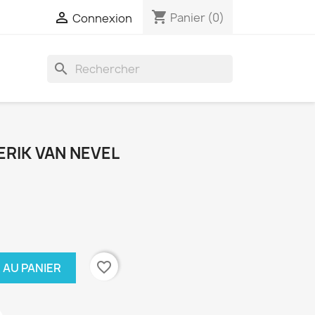
shopping_cart

Panier
(0)
Connexion
search
ERIK VAN NEVEL
favorite_border
 AU PANIER