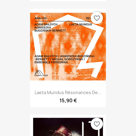
favorite_border
Laeta Mundus Résonances De...
15,90 €
favorite_border