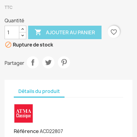
TTC
Quantité

favorite_border
AJOUTER AU PANIER

Rupture de stock
Partager
Détails du produit
Référence
ACD22807