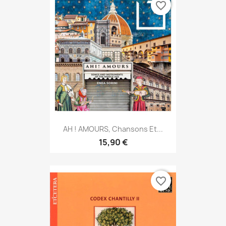
favorite_border
AH ! AMOURS, Chansons Et...
15,90 €
favorite_border