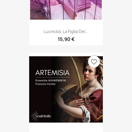
Lucrezia, La Figlia Del...
15,90 €
favorite_border