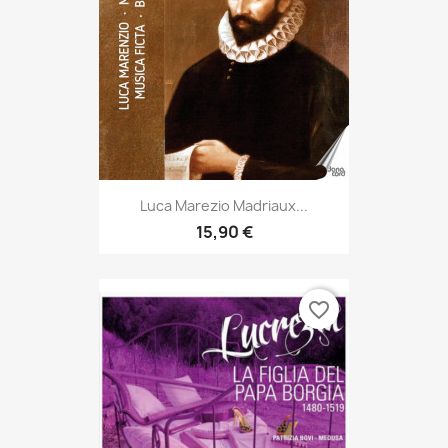
Luca Marezio Madriaux...
15,90 €
favorite_border