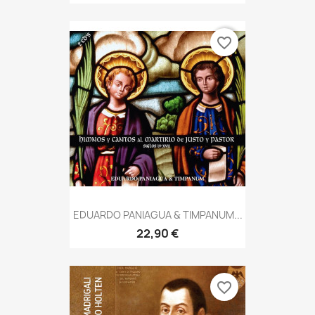
favorite_border
EDUARDO PANIAGUA & TIMPANUM...
22,90 €
favorite_border