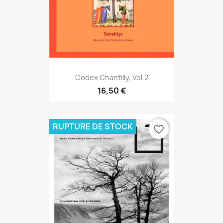
Codex Chantilly, Vol.2
16,50 €
RUPTURE DE STOCK
favorite_border