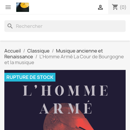
shopping_cart


(0)
search
Accueil
Classique
Musique ancienne et
Renaissance
L'Homme Armé La Cour de Bourgogne
et la musique
RUPTURE DE STOCK