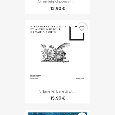
Artemisia Mazzocchi,...
12,90 €
favorite_border
Villanelle, Balletti Et...
15,90 €