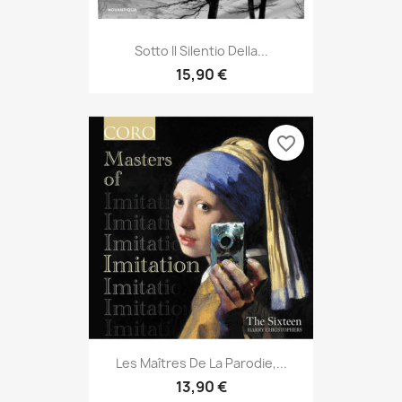
Sotto Il Silentio Della...
15,90 €
favorite_border
Les Maîtres De La Parodie,...
13,90 €