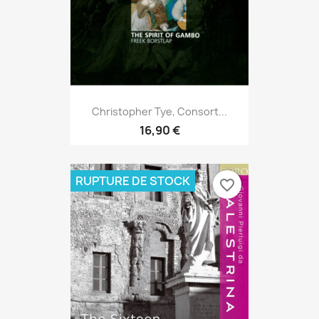
Christopher Tye, Consort...
16,90 €
RUPTURE DE STOCK
favorite_border