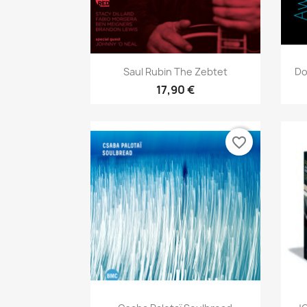
Aperçu rapide

Saul Rubin The Zebtet
Do
17,90 €
favorite_border
Aperçu rapide
