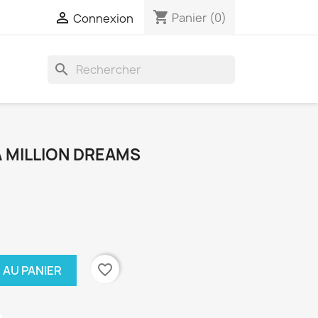
shopping_cart

Panier
(0)
Connexion
search
 MILLION DREAMS
favorite_border
 AU PANIER