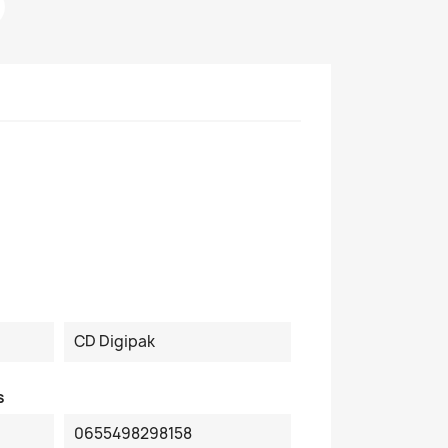
CD Digipak
s
0655498298158