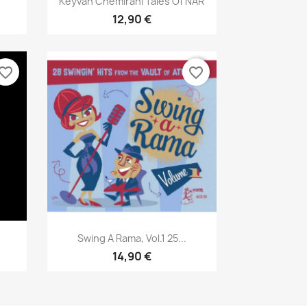
Keyvan Chemirani Tales Of NAR
12,90 €
vorite_border
favorite_border
Aperçu rapide

Swing A Rama, Vol.1 25...
14,90 €