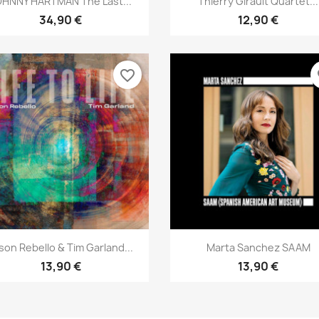
OHNNY HARTMAN The Last...
Thierry Girault Quartet...
34,90 €
12,90 €
favorite_border
fa
Aperçu rapide
Aperçu rapide


son Rebello & Tim Garland...
Marta Sanchez SAAM
13,90 €
13,90 €