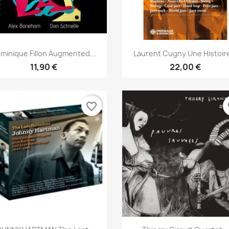
Aperçu rapide
Aperçu rapide


minique Fillon Augmented...
Laurent Cugny Une Histoire
11,90 €
22,00 €
favorite_border
fa
Aperçu rapide
Aperçu rapide

