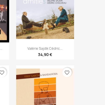
Aperçu rapide

..
Valérie Sajdik Cédric...
34,90 €
vorite_border
favorite_border