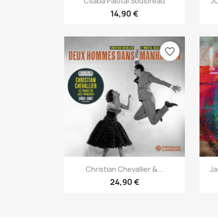
Csaba Palotaï Soulbread
J
14,90 €
favorite_border
Aperçu rapide

Christian Chevallier &...
Ja
24,90 €