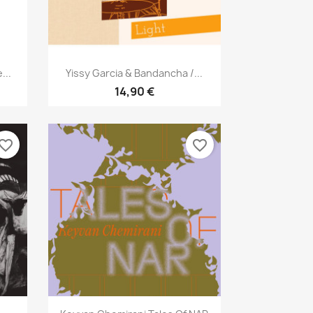
Aperçu rapide

...
Yissy Garcia & Bandancha /...
14,90 €
vorite_border
favorite_border
Aperçu rapide
