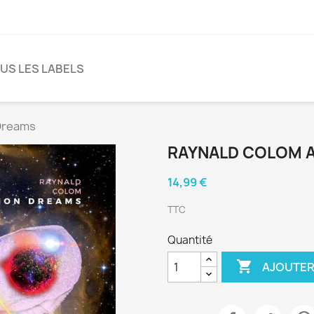
US LES LABELS
 Dreams
RAYNALD COLOM A
14,99 €
TTC
Quantité

AJOUTER