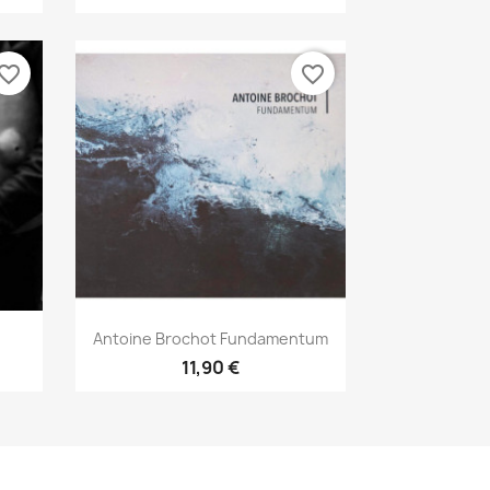
vorite_border
favorite_border
Aperçu rapide

Antoine Brochot Fundamentum
11,90 €