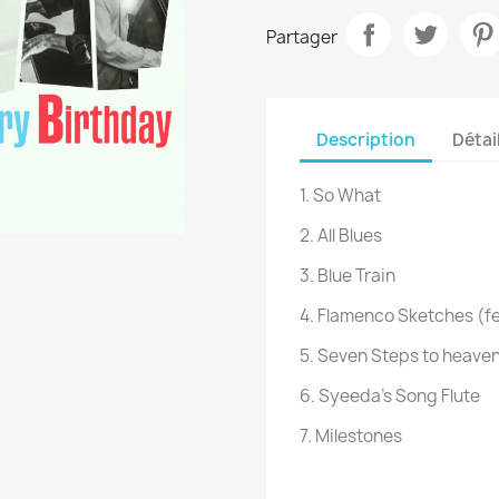
Partager
Description
Détai
1. So What
2. All Blues
3. Blue Train
4. Flamenco Sketches (f
5. Seven Steps to heaven
6. Syeeda’s Song Flute
7. Milestones