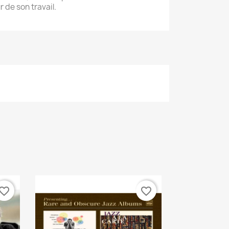
 de son travail.
vorite_border
favorite_border