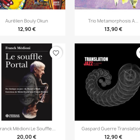
Aperçu rapide
Aperçu rapide


Aurélien Bouly Okun
Trio Metamorphosis A...
12,90 €
13,90 €
favorite_border
fa
Aperçu rapide
Aperçu rapide


ranck Médioni Le Souffle...
Gaspard Guerre Translation
20,00 €
12,90 €