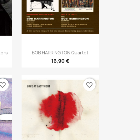
Aperçu rapide

ters
BOB HARRINGTON Quartet
16,90 €
vorite_border
favorite_border