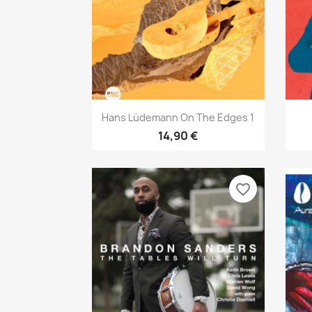
Aperçu rapide

Hans Lüdemann On The Edges 1
14,90 €
favorite_border