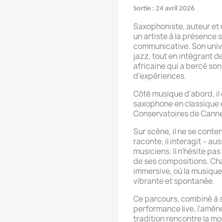
Sortie : 24 avril 2026
Saxophoniste, auteur et 
un artiste à la présence 
communicative. Son univ
jazz, tout en intégrant 
africaine qui a bercé so
d’expériences.
Côté musique d’abord, il
saxophone en classique e
Conservatoires de Canne
Sur scène, il ne se content
raconte, il interagit – a
musiciens. Il n’hésite pas
de ses compositions. Ch
immersive, où la musique
vibrante et spontanée.
Ce parcours, combiné à s
performance live, l’amène
tradition rencontre la mo