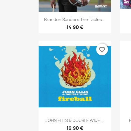
Aperçu rapide

Brandon Sanders The Tables...
14,90 €
favorite_border
Aperçu rapide

JOHN ELLIS & DOUBLE WIDE...
F
16,90 €