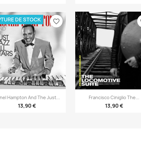
TURE DE STOCK
favorite_border
fa
Aperçu rapide
Aperçu rapide


onel Hampton And The Just...
Francisco Ciniglio The...
13,90 €
13,90 €