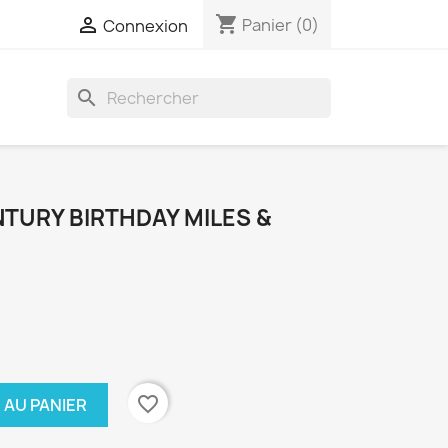
shopping_cart

Panier
(0)
Connexion
search
TURY BIRTHDAY MILES &
favorite_border
 AU PANIER