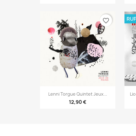
RUP
favorite_border
Aperçu rapide

Lenni Torgue Quintet Jeux...
Li
12,90 €