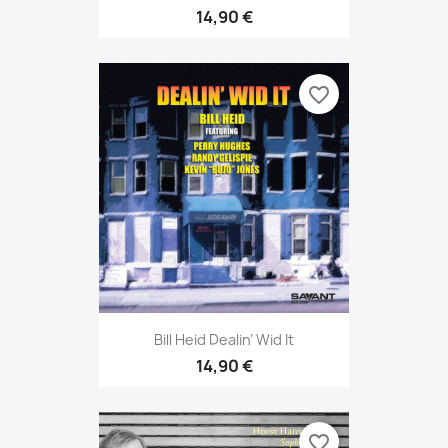
14,90 €
favorite_border
Bill Heid Dealin’ Wid It
14,90 €
favorite_border