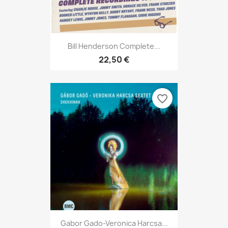
Bill Henderson Complete...
22,50 €
favorite_border
Gabor Gado-Veronica Harcsa...