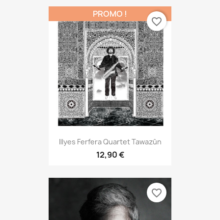
PROMO !
favorite_border
Illyes Ferfera Quartet Tawazûn
12,90 €
favorite_border