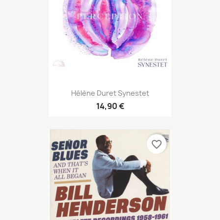
Hélène Duret Synestet
14,90 €
favorite_border