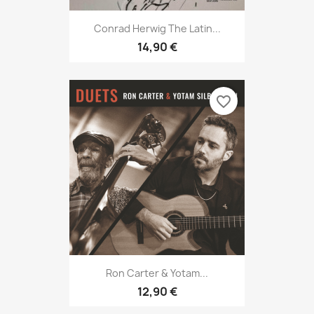
Conrad Herwig The Latin...
14,90 €
favorite_border
Ron Carter & Yotam...
12,90 €