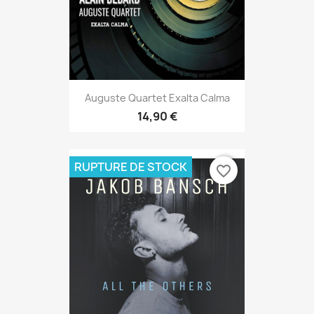
Auguste Quartet Exalta Calma
14,90 €
RUPTURE DE STOCK
favorite_border