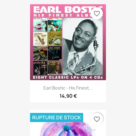
favorite_border
Earl Bostic - His Finest...
14,90 €
RUPTURE DE STOCK
favorite_border