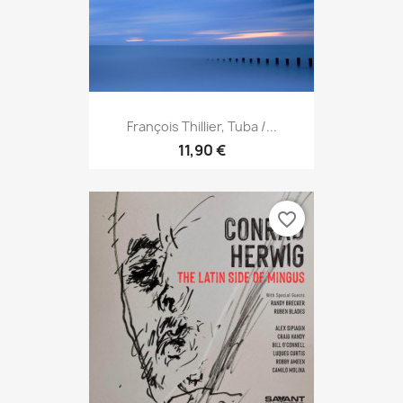
François Thillier, Tuba /...
11,90 €
favorite_border