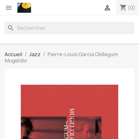
shopping_cart


(0)
search
Accueil
Jazz
Pierre-Louis Garcia Oldlegum
Mugeldlo