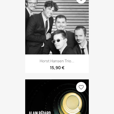
Horst Hansen Trio...
15,90 €
favorite_border