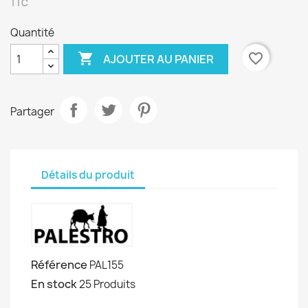
TTC
Quantité

favorite_border
AJOUTER AU PANIER
Partager
Détails du produit
Référence
PAL155
En stock
25 Produits