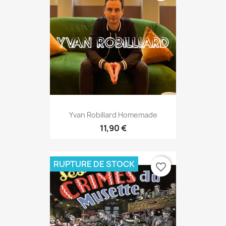
Yvan Robillard Homemade
11,90 €
RUPTURE DE STOCK
favorite_border