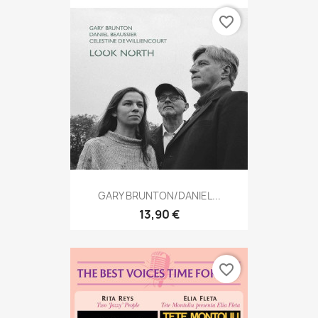
favorite_border
GARY BRUNTON/DANIEL...
13,90 €
favorite_border