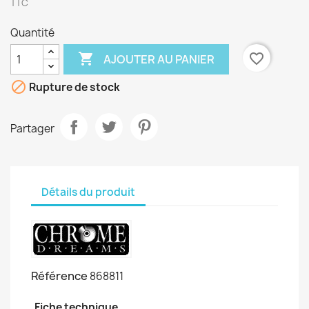
TTC
Quantité

favorite_border
AJOUTER AU PANIER

Rupture de stock
Partager
Détails du produit
Référence
868811
Fiche technique