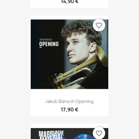
14,90 €
favorite_border
Jakob Bänsch Opening
17,90 €
favorite_border