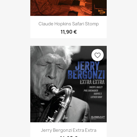
Claude Hopkins Safari Stomp
11,90 €
favorite_border
Jerry Bergonzi Extra Extra