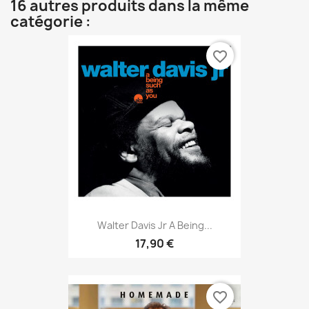
16 autres produits dans la même
catégorie :
favorite_border
Walter Davis Jr A Being...
17,90 €
favorite_border