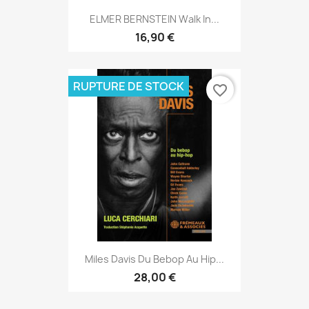
ELMER BERNSTEIN Walk In...
16,90 €
RUPTURE DE STOCK
favorite_border
Miles Davis Du Bebop Au Hip...
28,00 €