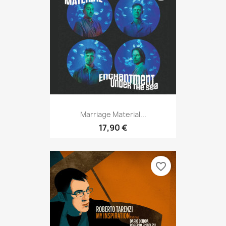
Marriage Material...
17,90 €
favorite_border