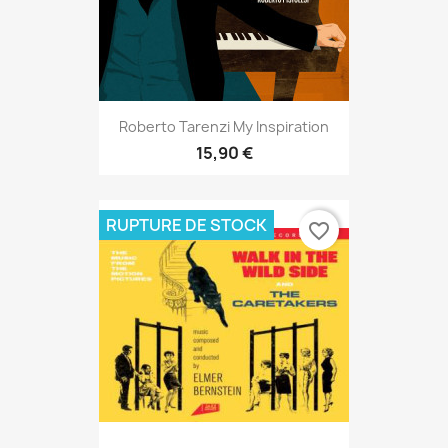
Roberto Tarenzi My Inspiration
15,90 €
RUPTURE DE STOCK
favorite_border