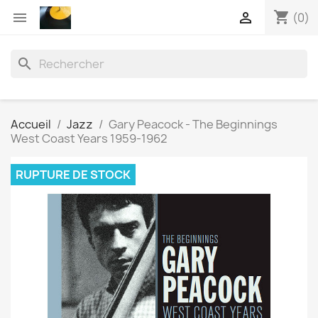
shopping_cart


(0)
search
Accueil
Jazz
Gary Peacock - The Beginnings
West Coast Years 1959-1962
RUPTURE DE STOCK