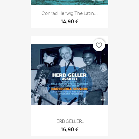
Conrad Herwig The Latin...
14,90 €
favorite_border
HERB GELLER...
16,90 €