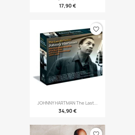
17,90 €
favorite_border
JOHNNY HARTMAN The Last...
34,90 €
favorite_border