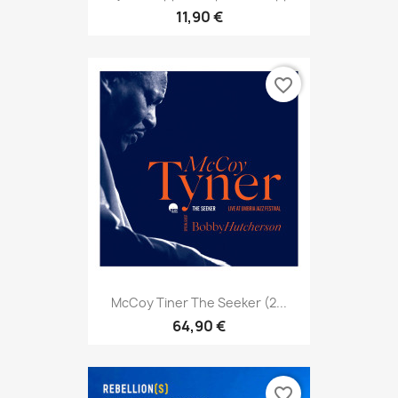
11,90 €
favorite_border
McCoy Tiner The Seeker (2...
64,90 €
favorite_border