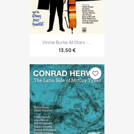
Vinnie Burke All Stars -...
13,50 €
favorite_border