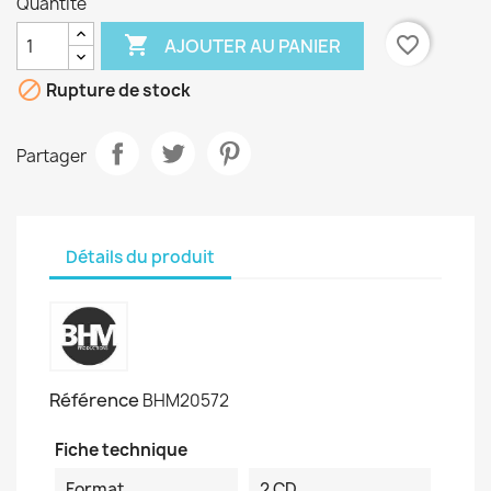
Quantité

favorite_border
AJOUTER AU PANIER

Rupture de stock
Partager
Détails du produit
Référence
BHM20572
Fiche technique
Format
2 CD