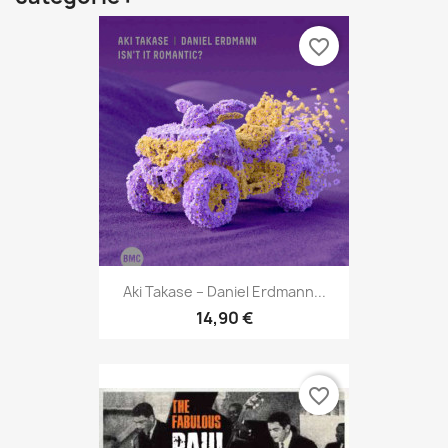
favorite_border
Aki Takase – Daniel Erdmann...
14,90 €
favorite_border