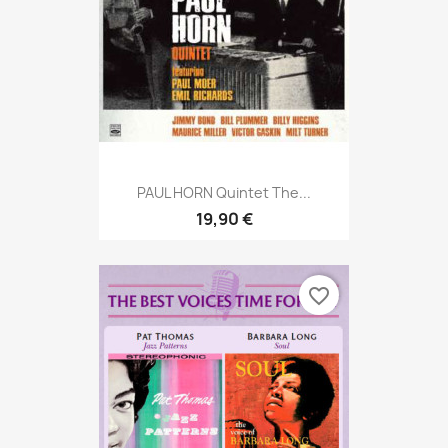
PAUL HORN Quintet The...
19,90 €
favorite_border