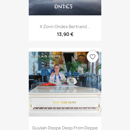
X Zonn Ondes Bertrand...
13,90 €
favorite_border
Guylain Deppe Deep From Deppe