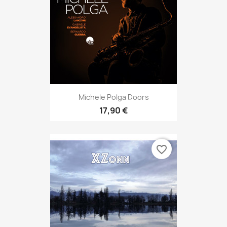
Michele Polga Doors
17,90 €
favorite_border