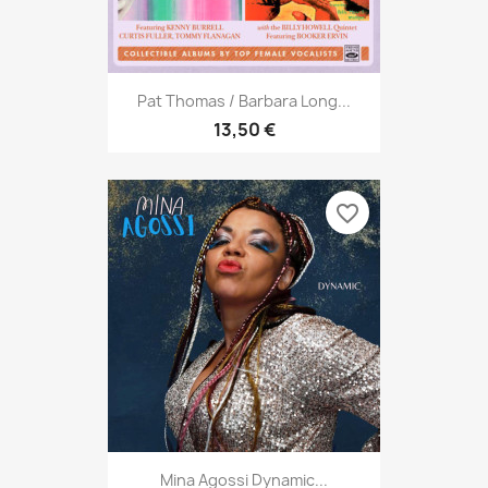
Pat Thomas / Barbara Long...
13,50 €
favorite_border
Mina Agossi Dynamic...