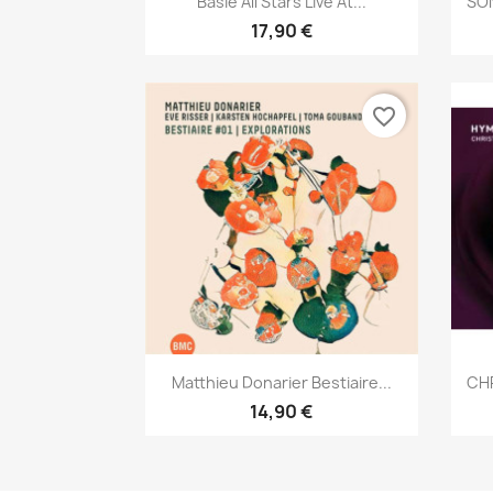
Basie All Stars Live At...
SON
17,90 €
favorite_border
Aperçu rapide

Matthieu Donarier Bestiaire...
CHR
14,90 €