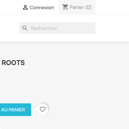
shopping_cart

Panier
(0)
Connexion
search
E ROOTS
favorite_border
 AU PANIER