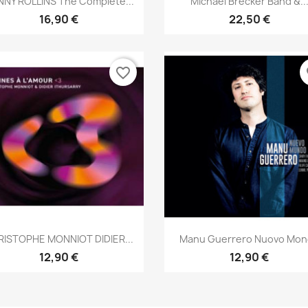
NY ROLLINS The Complete...
Michael Brecker Band &..
16,90 €
22,50 €
favorite_border
fa
Aperçu rapide
Aperçu rapide


ISTOPHE MONNIOT DIDIER...
Manu Guerrero Nuovo Mo
12,90 €
12,90 €