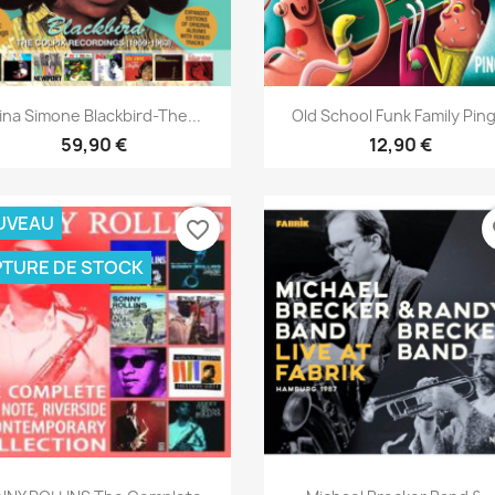
Aperçu rapide
Aperçu rapide


ina Simone Blackbird-The...
Old School Funk Family Ping
59,90 €
12,90 €
UVEAU
favorite_border
fa
TURE DE STOCK
Aperçu rapide
Aperçu rapide

