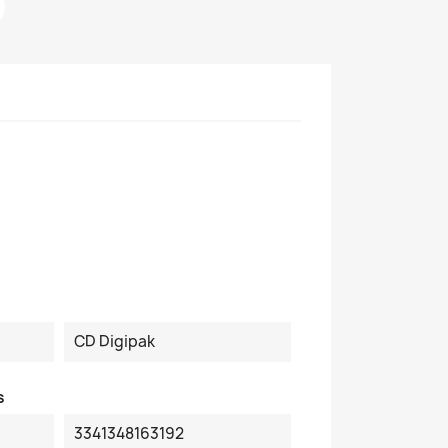
CD Digipak
s
3341348163192