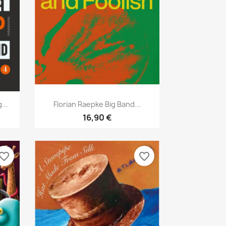
Aperçu rapide

...
Florian Raepke Big Band...
16,90 €
vorite_border
favorite_border