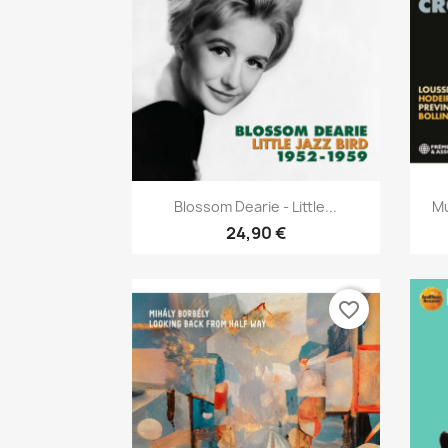
Aperçu rapide

Blossom Dearie - Little...
Mu
24,90 €
favorite_border