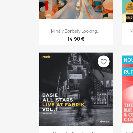
Aperçu rapide

Mihály Borbély Looking...
N
14,90 €
NO
favorite_border
RUP
Aperçu rapide
