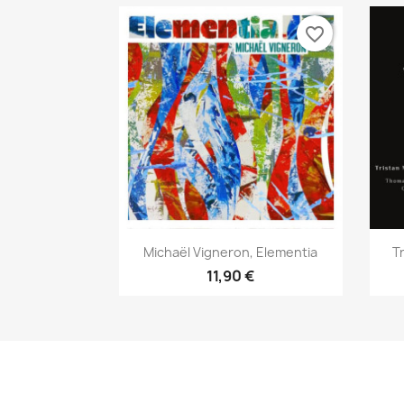
favorite_border
Aperçu rapide

Michaël Vigneron, Elementia
T
11,90 €