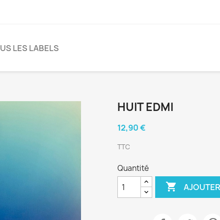
US LES LABELS
HUIT EDMI
12,90 €
TTC
Quantité

AJOUTER