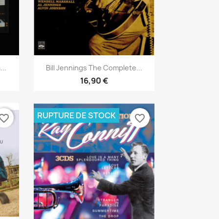
Aperçu rapide

..
Bill Jennings The Complete...
16,90 €
RUPTURE DE STOCK
vorite_border
favorite_border