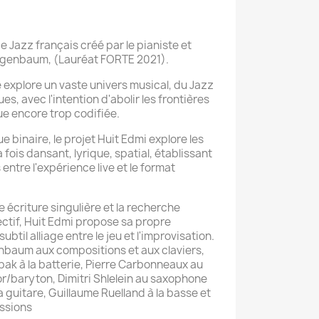
e Jazz français créé par le pianiste et
igenbaum, (Lauréat FORTE 2021).
 explore un vaste univers musical, du Jazz
s, avec l'intention d'abolir les frontières
ue encore trop codifiée.
binaire, le projet Huit Edmi explore les
 fois dansant, lyrique, spatial, établissant
entre l'expérience live et le format
e écriture singulière et la recherche
ectif, Huit Edmi propose sa propre
ubtil alliage entre le jeu et l'improvisation.
nbaum aux compositions et aux claviers,
bak à la batterie, Pierre Carbonneaux au
/baryton, Dimitri Shlelein au saxophone
 guitare, Guillaume Ruelland à la basse et
ussions