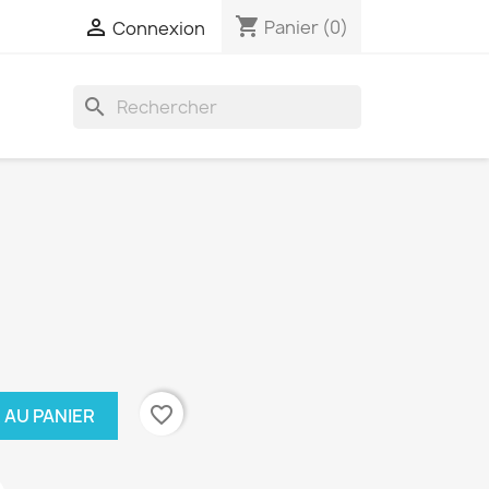
shopping_cart

Panier
(0)
Connexion
search
favorite_border
 AU PANIER