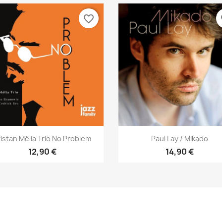
favorite_border
fa
Aperçu rapide
Aperçu rapide


ristan Mélia Trio No Problem
Paul Lay / Mikado
12,90 €
14,90 €