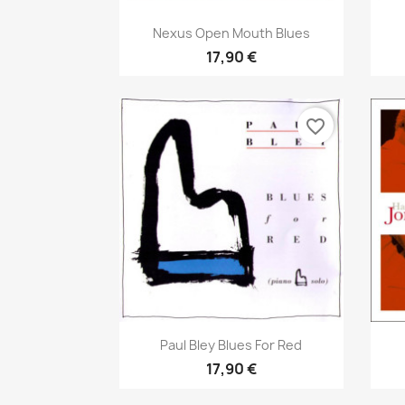
Aperçu rapide

Nexus Open Mouth Blues
17,90 €
favorite_border
Aperçu rapide

Paul Bley Blues For Red
17,90 €