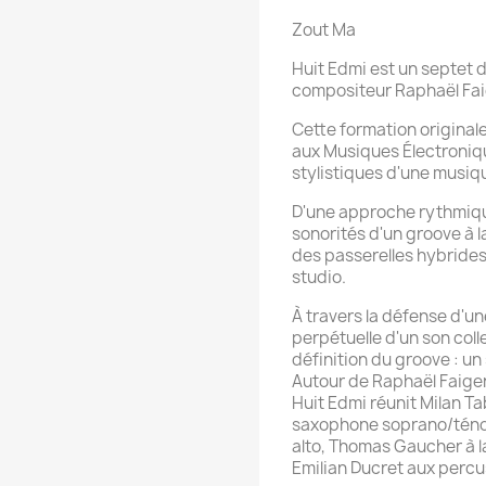
Zout Ma
Huit Edmi est un septet d
compositeur Raphaël Fa
Cette formation originale
aux Musiques Électronique
stylistiques d'une musiq
D'une approche rythmique 
sonorités d'un groove à la
des passerelles hybrides 
studio.
À travers la défense d'un
perpétuelle d'un son coll
définition du groove : un s
Autour de Raphaël Faige
Huit Edmi réunit Milan Ta
saxophone soprano/ténor
alto, Thomas Gaucher à la
Emilian Ducret aux perc