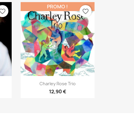
PROMO !
vorite_border
favorite_border
Aperçu rapide

Charley Rose Trio
12,90 €