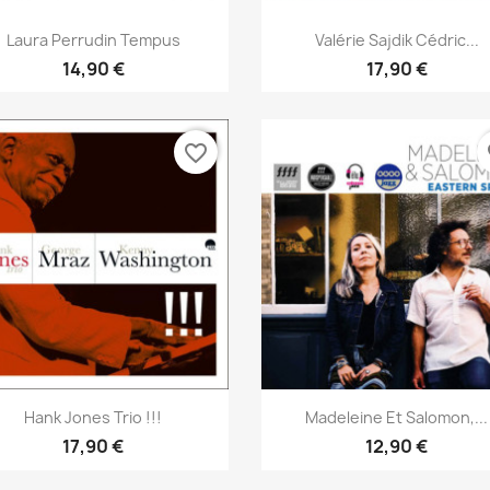
Aperçu rapide
Aperçu rapide


Laura Perrudin Tempus
Valérie Sajdik Cédric...
14,90 €
17,90 €
favorite_border
fa
Aperçu rapide
Aperçu rapide


Hank Jones Trio !!!
Madeleine Et Salomon,...
17,90 €
12,90 €