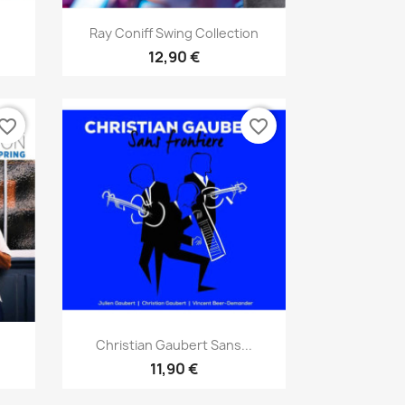
Aperçu rapide

Ray Coniff Swing Collection
12,90 €
vorite_border
favorite_border
Aperçu rapide

Christian Gaubert Sans...
11,90 €