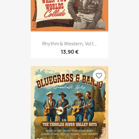
Rhythm & Western, Vol.1...
13,90 €
favorite_border