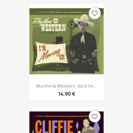
favorite_border
Rhythm & Western, Vol.6 I’m...
14,90 €
favorite_border