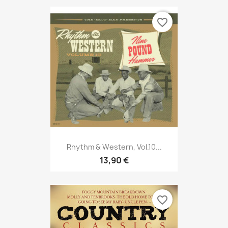
favorite_border
Rhythm & Western, Vol.10...
13,90 €
favorite_border