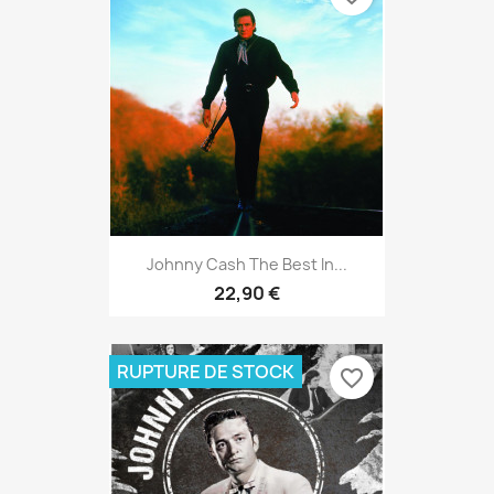
Johnny Cash The Best In...
22,90 €
RUPTURE DE STOCK
favorite_border