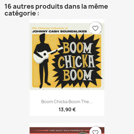
16 autres produits dans la même
catégorie :
favorite_border
Boom Chicka Boom The...
13,90 €
favorite_border