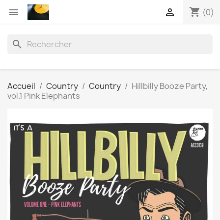
shopping_cart


(0)
search
Accueil
Country
Country
Hillbilly Booze Party,
vol.1 Pink Elephants