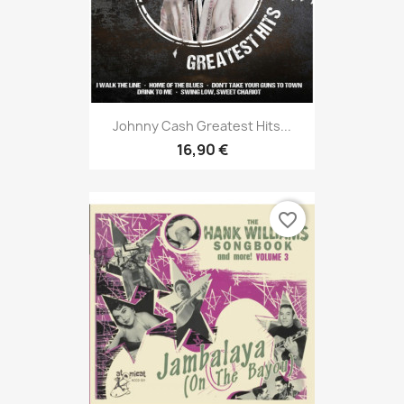
Johnny Cash Greatest Hits...
16,90 €
favorite_border