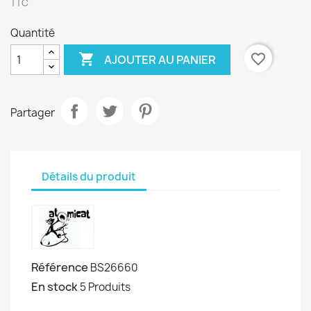
TTC
Quantité

favorite_border
AJOUTER AU PANIER
Partager
Détails du produit
Référence
BS26660
En stock
5 Produits