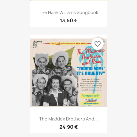
The Hank Williams Songbook
13,50 €
favorite_border
The Maddox Brothers And...
24,90 €