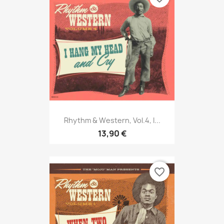
Rhythm & Western, Vol.4, I...
13,90 €
favorite_border