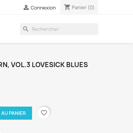
shopping_cart

Panier
(0)
Connexion
search
N, VOL.3 LOVESICK BLUES
favorite_border
 AU PANIER