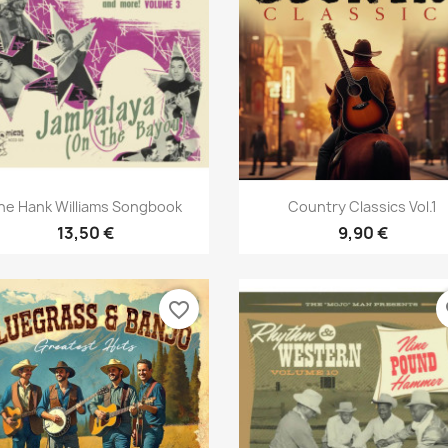
Aperçu rapide
Aperçu rapide


he Hank Williams Songbook
Country Classics Vol.1
13,50 €
9,90 €
favorite_border
fa