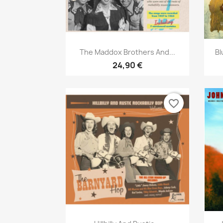
Aperçu rapide

The Maddox Brothers And...
Bl
24,90 €
favorite_border
Aperçu rapide
