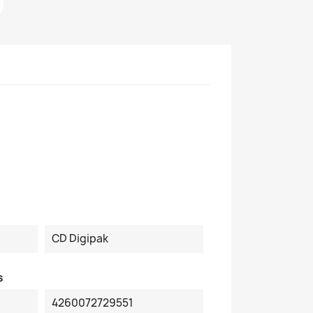
CD Digipak
s
4260072729551