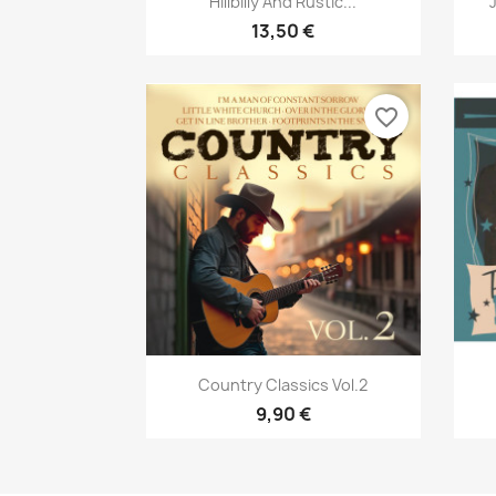
Hillbilly And Rustic...
13,50 €
favorite_border
Aperçu rapide

Country Classics Vol.2
9,90 €