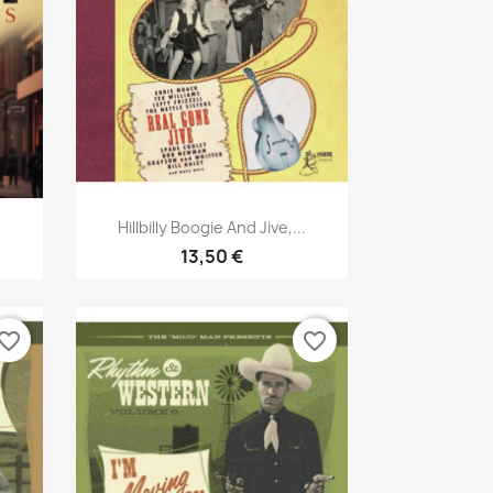
Aperçu rapide

Hillbilly Boogie And Jive,...
13,50 €
vorite_border
favorite_border