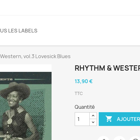
US LES LABELS
Western, vol.3 Lovesick Blues
RHYTHM & WESTER
13,90 €
TTC
Quantité

AJOUTER