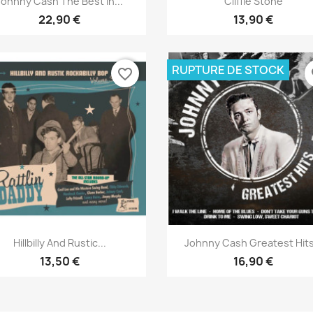
Johnny Cash The Best In...
Cliffie Stone
22,90 €
13,90 €
RUPTURE DE STOCK
favorite_border
fa
Aperçu rapide
Aperçu rapide


Hillbilly And Rustic...
Johnny Cash Greatest Hits.
13,50 €
16,90 €