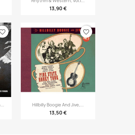
Rhythm & Western, Vol.1...
13,90 €
vorite_border
favorite_border
Aperçu rapide

..
Hillbilly Boogie And Jive,...
13,50 €