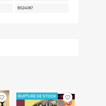
BS24087
RUPTURE DE STOCK
vorite_border
favorite_border