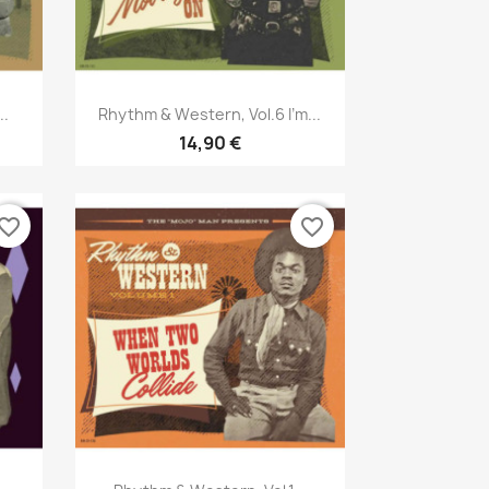
Aperçu rapide

..
Rhythm & Western, Vol.6 I’m...
14,90 €
vorite_border
favorite_border
Aperçu rapide
