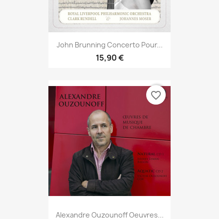
John Brunning Concerto Pour...
15,90 €
favorite_border
Alexandre Ouzounoff Oeuvres...