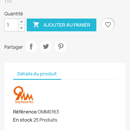
TTC
Quantité

favorite_border
AJOUTER AU PANIER
Partager
Détails du produit
Référence
OMM0163
En stock
25 Produits