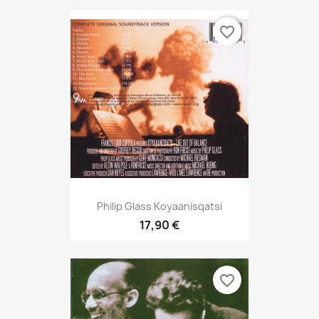
favorite_border
Philip Glass Koyaanisqatsi
17,90 €
favorite_border