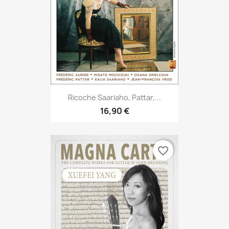
Ricoche Saariaho, Pattar,...
16,90 €
favorite_border