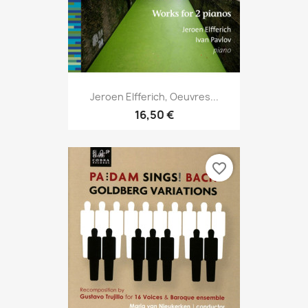
Jeroen Elfferich, Oeuvres...
16,50 €
favorite_border