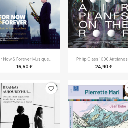
Aperçu rapide
Aperçu rapide


or Now & Forever Musique...
Philip Glass 1000 Airplanes.
16,50 €
24,90 €
favorite_border
fa