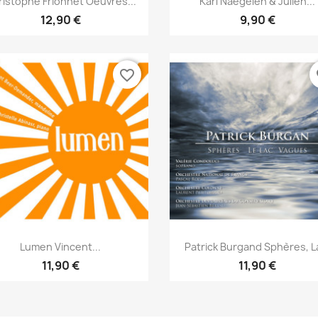
istophe Frionnet Oeuvres...
Karl Naegelen & Julien...
12,90 €
9,90 €
favorite_border
fa
Aperçu rapide
Aperçu rapide


Lumen Vincent...
Patrick Burgand Sphères, La
11,90 €
11,90 €