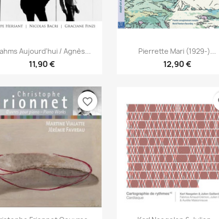
Aperçu rapide
Aperçu rapide


ahms Aujourd'hui / Agnès...
Pierrette Mari (1929-)...
11,90 €
12,90 €
favorite_border
fa
Aperçu rapide
Aperçu rapide

