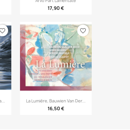
Arvo Pärt Lamentate
17,90 €
vorite_border
favorite_border
Aperçu rapide

...
La Lumière, Bauwien Van Der...
16,50 €