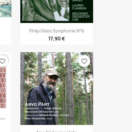
Aperçu rapide

Philip Glass Symphonie N°6
17,90 €
vorite_border
favorite_border
Aperçu rapide
