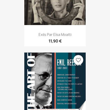
Exils Par Elsa Moatti
11,90 €
favorite_border