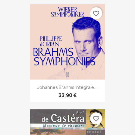
favorite_border
Johannes Brahms Intégrale...
33,90 €
favorite_border