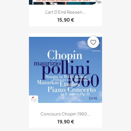
L'art D'Emil Reesen...
15,90 €
favorite_border
Concours Chopin 1960...
19,90 €