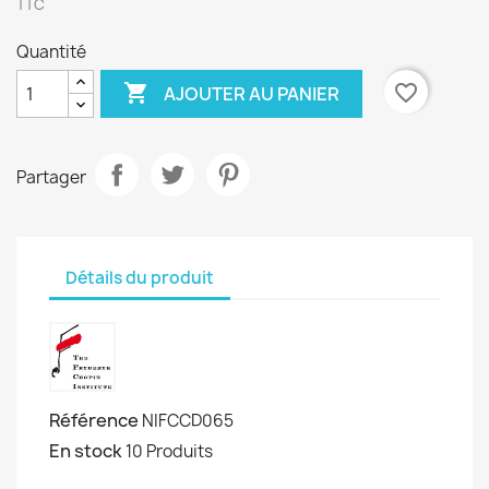
TTC
Quantité

favorite_border
AJOUTER AU PANIER
Partager
Détails du produit
Référence
NIFCCD065
En stock
10 Produits