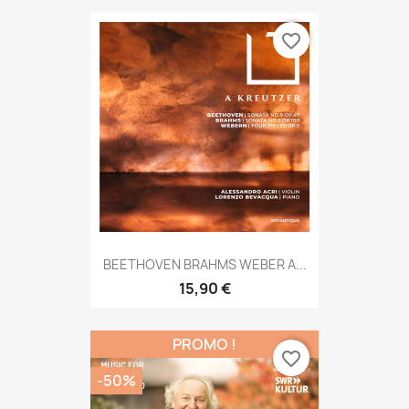
favorite_border
BEETHOVEN BRAHMS WEBER A...
15,90 €
PROMO !
favorite_border
-50%