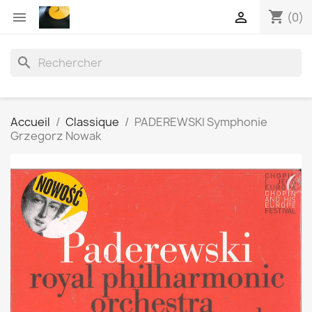
shopping_cart


(0)
search
Accueil
Classique
PADEREWSKI Symphonie
Grzegorz Nowak