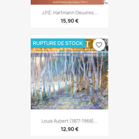
J.P.E. Hartmann Oeuvres...
15,90 €
RUPTURE DE STOCK
favorite_border
Louis Aubert (1877-1968)...
12,90 €