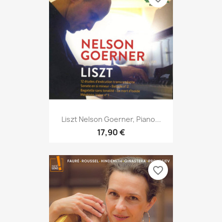
Liszt Nelson Goerner, Piano...
17,90 €
favorite_border