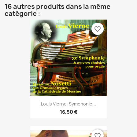
16 autres produits dans la même
catégorie :
favorite_border
Louis Vierne, Symphonie...
16,50 €
favorite_border