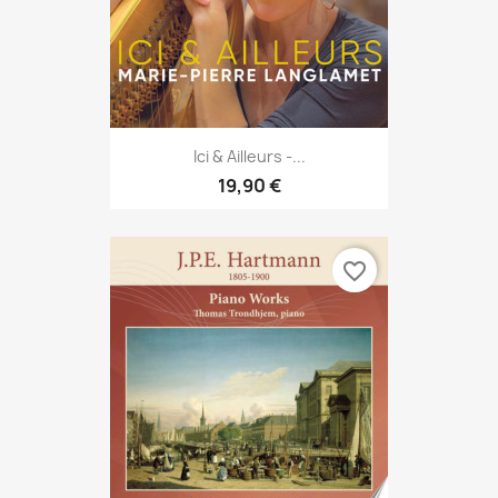
Ici & Ailleurs -...
19,90 €
favorite_border