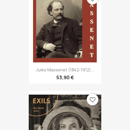
Jules Massenet (1842-1912)...
53,90 €
favorite_border