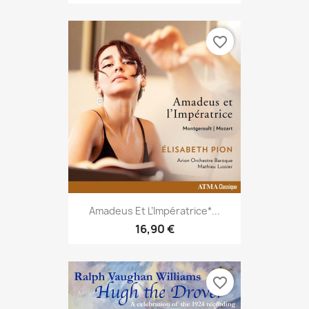
favorite_border
Amadeus Et L’Impératrice*...
16,90 €
favorite_border