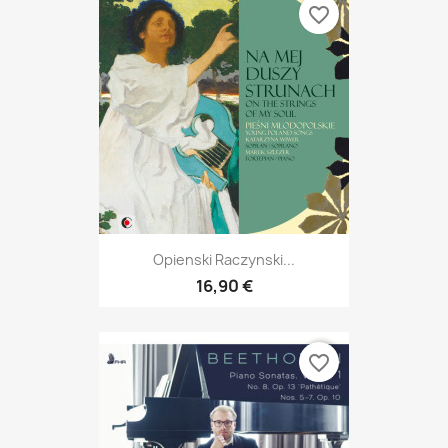
favorite_border
Opienski Raczynski...
16,90 €
favorite_border