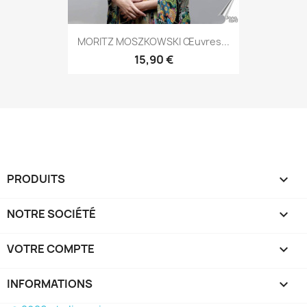
MORITZ MOSZKOWSKI Œuvres...
15,90 €
PRODUITS

NOTRE SOCIÉTÉ

VOTRE COMPTE

INFORMATIONS
keyboard_arrow_down