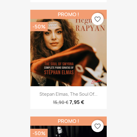
PROMO !
favorite_border
-50%
Stepan Elmas, The Soul Of...
7,95 €
15,90 €
PROMO !
favorite_border
-50%