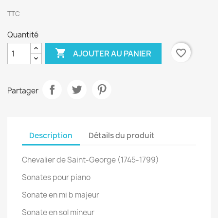
TTC
Quantité

favorite_border
AJOUTER AU PANIER
Partager
Description
Détails du produit
Chevalier de Saint-George (1745-1799)
Sonates pour piano
Sonate en mi b majeur
Sonate en sol mineur