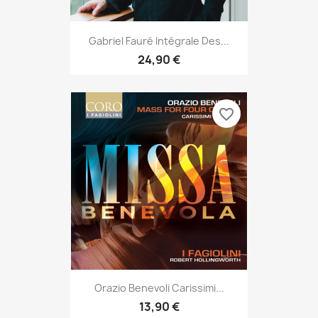
Gabriel Fauré Intégrale Des...
24,90 €
favorite_border
Orazio Benevoli Carissimi...
13,90 €