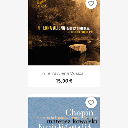
favorite_border
In Terra Aliena Musica...
15,90 €
favorite_border