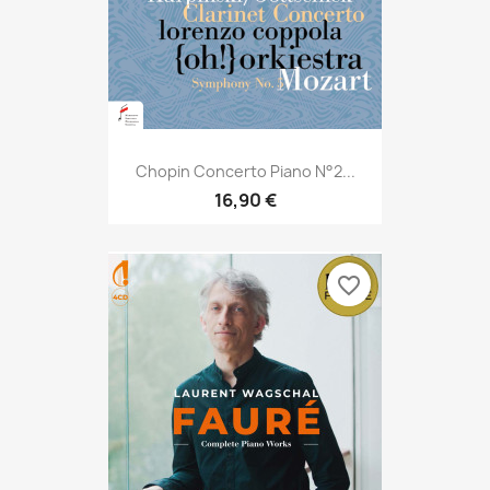
Chopin Concerto Piano N°2...
16,90 €
favorite_border