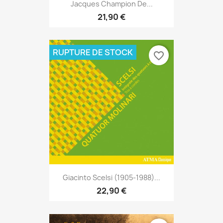
Jacques Champion De...
21,90 €
RUPTURE DE STOCK
favorite_border
Giacinto Scelsi (1905-1988)...
22,90 €