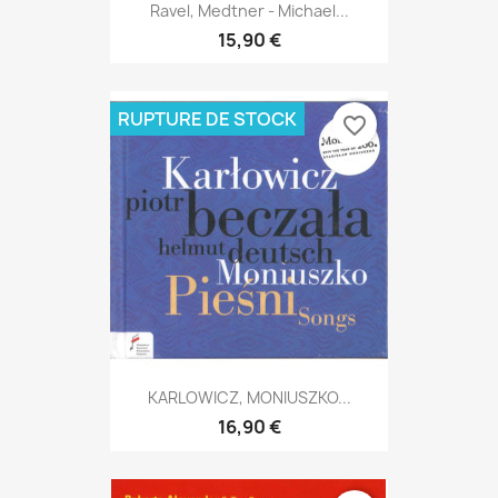
Ravel, Medtner - Michael...
15,90 €
RUPTURE DE STOCK
favorite_border
KARLOWICZ, MONIUSZKO...
16,90 €