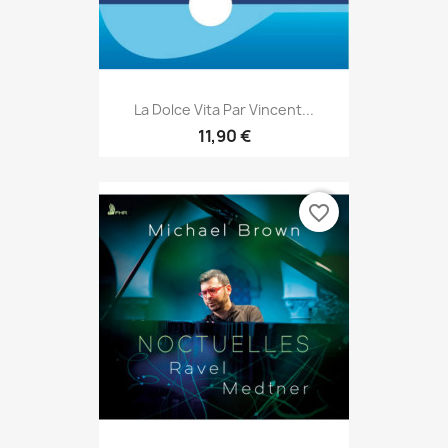
La Dolce Vita Par Vincent...
11,90 €
favorite_border