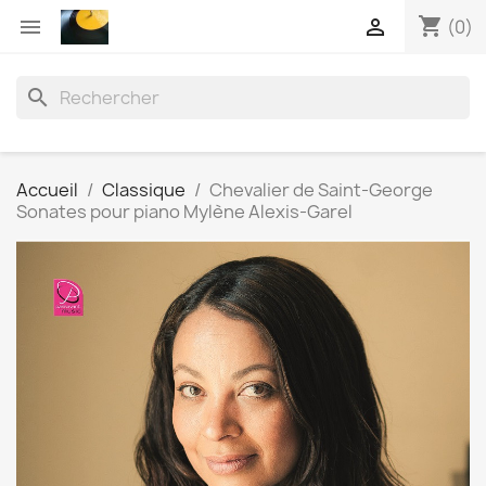
shopping_cart


(0)
search
Accueil
Classique
Chevalier de Saint-George
Sonates pour piano Mylène Alexis-Garel