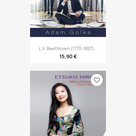
L.V. Beethoven (1770-1827)...
15,90 €
favorite_border