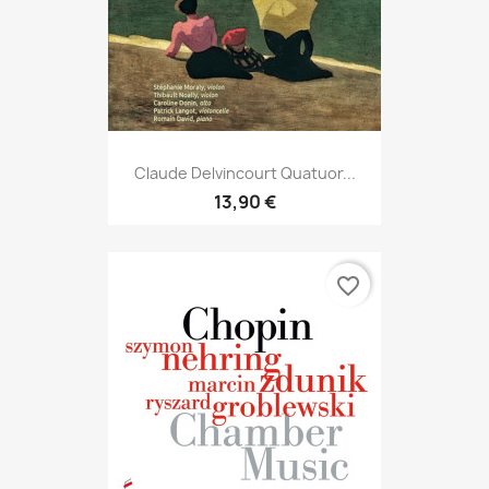
Claude Delvincourt Quatuor...
13,90 €
favorite_border