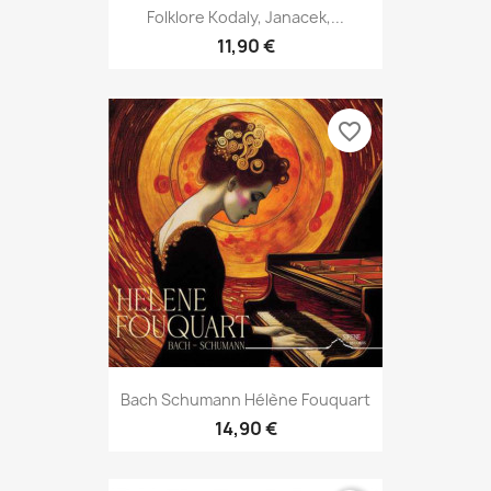
Folklore Kodaly, Janacek,...
11,90 €
favorite_border
Bach Schumann Hélène Fouquart
14,90 €