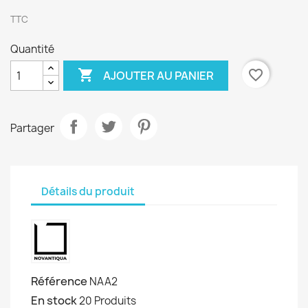
TTC
Quantité

favorite_border
AJOUTER AU PANIER
Partager
Détails du produit
Référence
NAA2
En stock
20 Produits