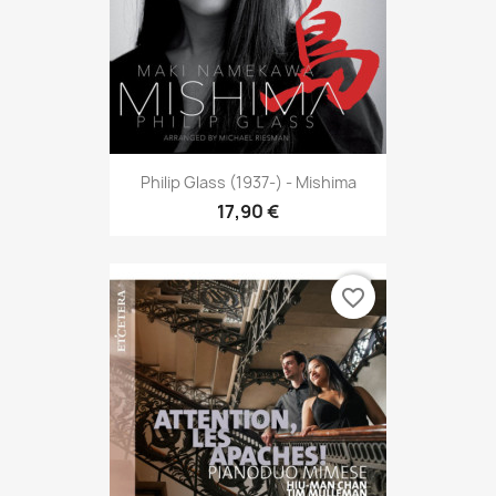
Philip Glass (1937-) - Mishima
17,90 €
favorite_border