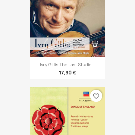
Ivry Gitlis The Last Studio...
17,90 €
favorite_border