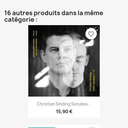
16 autres produits dans la même
catégorie :
favorite_border
Christian Sinding Sonates...
15,90 €