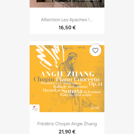
Attention Les Apaches !...
16,50 €
favorite_border
Frédéric Chopin Angie Zhang
21,90 €