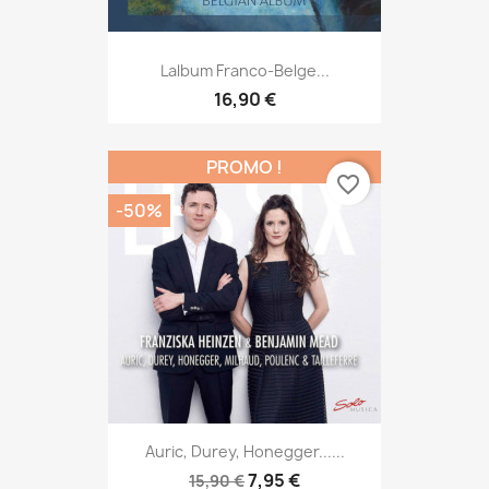
Lalbum Franco-Belge...
16,90 €
PROMO !
favorite_border
-50%
Auric, Durey, Honegger......
7,95 €
15,90 €