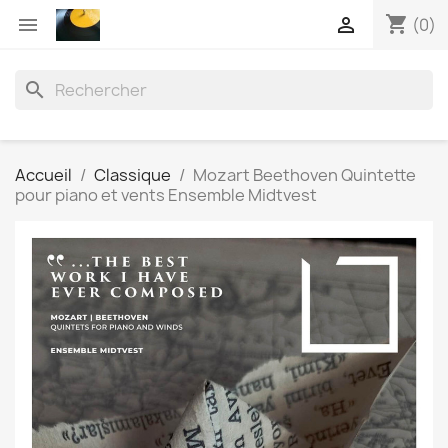
shopping_cart


(0)
search
Accueil
Classique
Mozart Beethoven Quintette
pour piano et vents Ensemble Midtvest