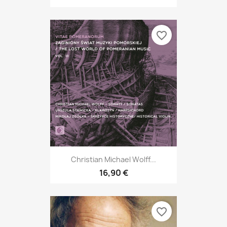
favorite_border
Christian Michael Wolff...
16,90 €
favorite_border