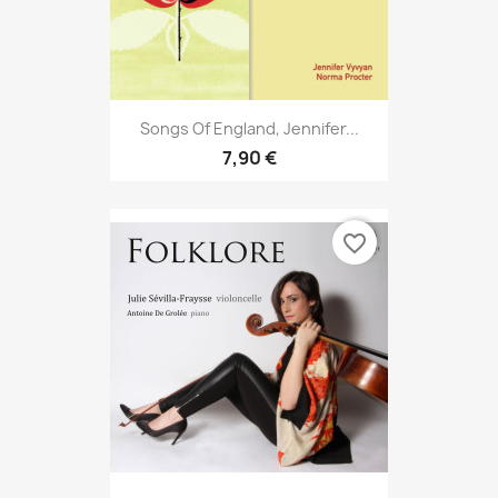
Songs Of England, Jennifer...
7,90 €
favorite_border