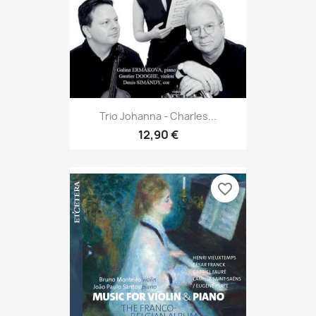
Trio Johanna - Charles...
12,90 €
favorite_border