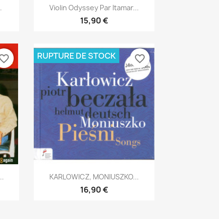
Aperçu rapide

.
Violin Odyssey Par Itamar...
15,90 €
RUPTURE DE STOCK
vorite_border
favorite_border
Aperçu rapide

..
KARLOWICZ, MONIUSZKO...
16,90 €