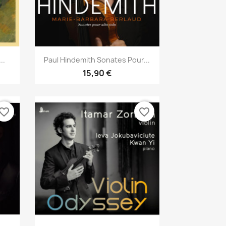
Aperçu rapide

..
Paul Hindemith Sonates Pour...
15,90 €
vorite_border
favorite_border