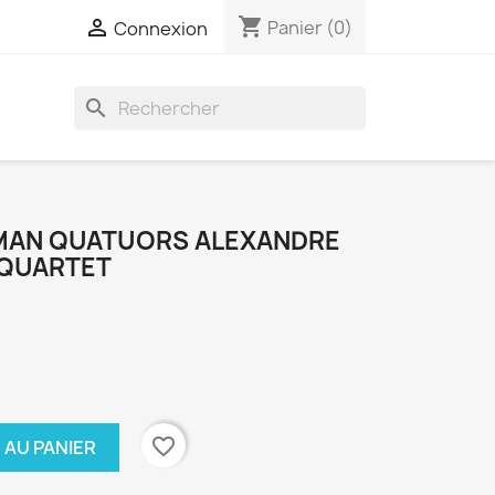
shopping_cart

Panier
(0)
Connexion
search
MAN QUATUORS ALEXANDRE
 QUARTET
favorite_border
 AU PANIER