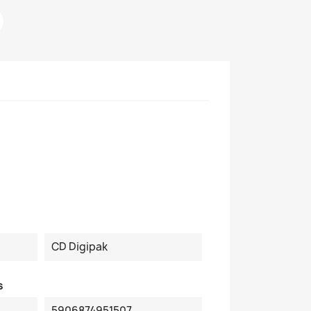
CD Digipak
s
5906874951507