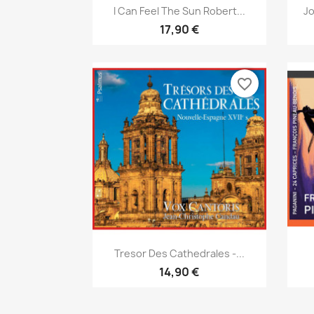
Aperçu rapide

I Can Feel The Sun Robert...
Jo
17,90 €
favorite_border
Aperçu rapide

Tresor Des Cathedrales -...
14,90 €